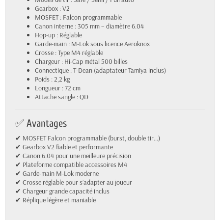
Gearbox : V2
MOSFET : Falcon programmable
Canon interne : 305 mm – diamètre 6.04
Hop-up : Réglable
Garde-main : M-Lok sous licence Aeroknox
Crosse : Type M4 réglable
Chargeur : Hi-Cap métal 500 billes
Connectique : T-Dean (adaptateur Tamiya inclus)
Poids : 2,2 kg
Longueur : 72 cm
Attache sangle : QD
✅ Avantages
✔ MOSFET Falcon programmable (burst, double tir…)
✔ Gearbox V2 fiable et performante
✔ Canon 6.04 pour une meilleure précision
✔ Plateforme compatible accessoires M4
✔ Garde-main M-Lok moderne
✔ Crosse réglable pour s’adapter au joueur
✔ Chargeur grande capacité inclus
✔ Réplique légère et maniable