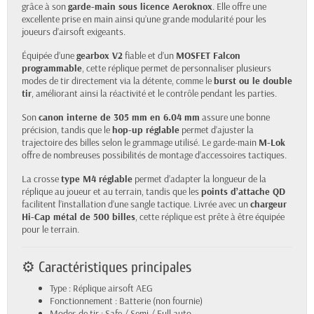
grâce à son
garde-main sous licence Aeroknox
. Elle offre une
excellente prise en main ainsi qu’une grande modularité pour les
joueurs d’airsoft exigeants.
Équipée d’une
gearbox V2
fiable et d’un
MOSFET Falcon
programmable
, cette réplique permet de personnaliser plusieurs
modes de tir directement via la détente, comme le
burst ou le double
tir
, améliorant ainsi la réactivité et le contrôle pendant les parties.
Son
canon interne de 305 mm en 6.04 mm
assure une bonne
précision, tandis que le
hop-up réglable
permet d’ajuster la
trajectoire des billes selon le grammage utilisé. Le garde-main
M-Lok
offre de nombreuses possibilités de montage d’accessoires tactiques.
La crosse
type M4 réglable
permet d’adapter la longueur de la
réplique au joueur et au terrain, tandis que les
points d’attache QD
facilitent l’installation d’une sangle tactique. Livrée avec un
chargeur
Hi-Cap métal de 500 billes
, cette réplique est prête à être équipée
pour le terrain.
⚙️ Caractéristiques principales
Type : Réplique airsoft AEG
Fonctionnement : Batterie (non fournie)
Modes de tir : Safe / Semi / Full auto