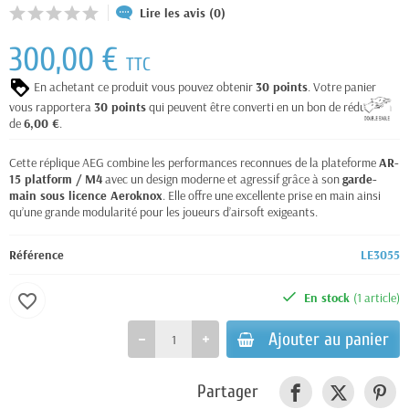
Lire les avis (0)
300,00 €
TTC
En achetant ce produit vous pouvez obtenir
30
points
. Votre panier
vous rapportera
30
points
qui peuvent être converti en un bon de réduction
de
6,00 €
.
Cette réplique AEG combine les performances reconnues de la plateforme
AR-
15 platform
/ M4
avec un design moderne et agressif grâce à son
garde-
main sous licence Aeroknox
. Elle offre une excellente prise en main ainsi
qu’une grande modularité pour les joueurs d’airsoft exigeants.
Référence
LE3055
En stock
(1 article)
favorite_border
Ajouter au panier
Partager