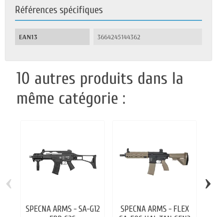
Références spécifiques
EAN13
3664245144362
10 autres produits dans la
même catégorie :
‹
›
SPECNA ARMS - SA-G12
SPECNA ARMS - FLEX
SP