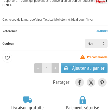
rapportera
1
point
qui peuvent être converti en un bon de réduction de
0,20 €
.
Cache cou de la marque Viper Tactical Molletonné. Idéal pour l'hiver
Référence
a60809
Couleur
Précommande
favorite_border
Ajouter au panier
Partager
Livraison gratuite
Paiement sécurisé