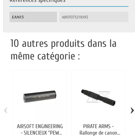
EAN13
4897071211093
10 autres produits dans la
même catégorie :
‹
›
AIRSOFT ENGINEERING
PIRATE ARMS -
- SILENCIEUX "PEW
Rallonge de canon
S