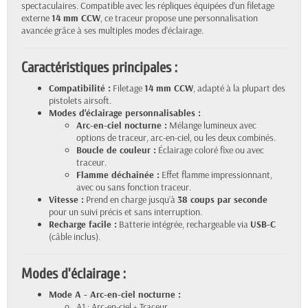
spectaculaires. Compatible avec les répliques équipées d’un filetage
externe
14 mm CCW
, ce traceur propose une personnalisation
avancée grâce à ses multiples modes d’éclairage.
Caractéristiques principales :
Compatibilité :
Filetage
14 mm CCW
, adapté à la plupart des
pistolets airsoft.
Modes d'éclairage personnalisables :
Arc-en-ciel nocturne :
Mélange lumineux avec
options de traceur, arc-en-ciel, ou les deux combinés.
Boucle de couleur :
Éclairage coloré fixe ou avec
traceur.
Flamme déchaînée :
Effet flamme impressionnant,
avec ou sans fonction traceur.
Vitesse :
Prend en charge jusqu’à
38 coups par seconde
pour un suivi précis et sans interruption.
Recharge facile :
Batterie intégrée, rechargeable via
USB-C
(câble inclus).
Modes d’éclairage :
Mode A - Arc-en-ciel nocturne :
A1 : Arc-en-ciel + Traceur