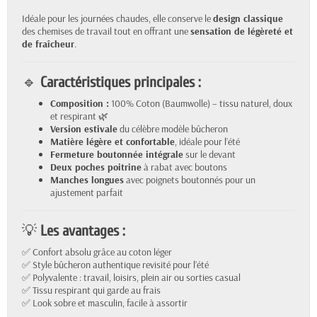
Idéale pour les journées chaudes, elle conserve le
design classique
des chemises de travail tout en offrant une
sensation de légèreté et
de fraîcheur
.
🔹
Caractéristiques principales :
Composition :
100% Coton (Baumwolle) – tissu naturel, doux
et respirant 🌿
Version estivale
du célèbre modèle bûcheron
Matière légère et confortable
, idéale pour l’été
Fermeture boutonnée intégrale
sur le devant
Deux poches poitrine
à rabat avec boutons
Manches longues
avec poignets boutonnés pour un
ajustement parfait
💡
Les avantages :
✅ Confort absolu grâce au coton léger
✅ Style bûcheron authentique revisité pour l’été
✅ Polyvalente : travail, loisirs, plein air ou sorties casual
✅ Tissu respirant qui garde au frais
✅ Look sobre et masculin, facile à assortir