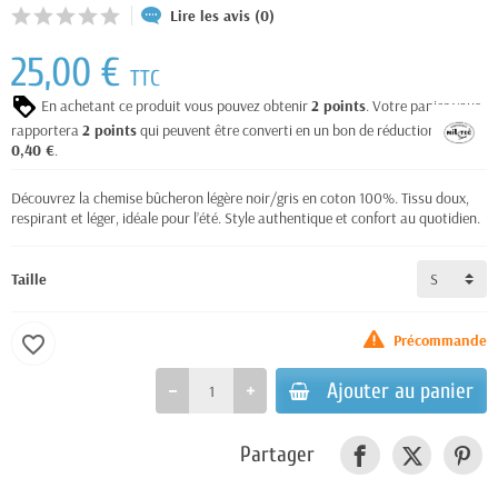
Lire les avis (0)
25,00 €
TTC
En achetant ce produit vous pouvez obtenir
2
points
. Votre panier vous
rapportera
2
points
qui peuvent être converti en un bon de réduction de
0,40 €
.
Découvrez la chemise bûcheron légère noir/gris en coton 100%. Tissu doux,
respirant et léger, idéale pour l’été. Style authentique et confort au quotidien.
Taille
Précommande
favorite_border
Ajouter au panier
Partager