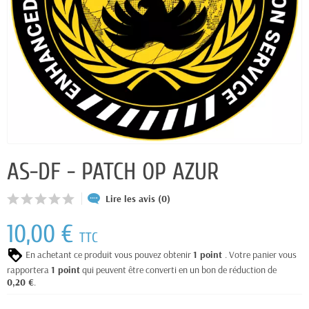
AS-DF - PATCH OP AZUR
Lire les avis (0)
10,00 €
TTC
En achetant ce produit vous pouvez obtenir
1
point
. Votre panier vous
rapportera
1
point
qui peuvent être converti en un bon de réduction de
0,20 €
.