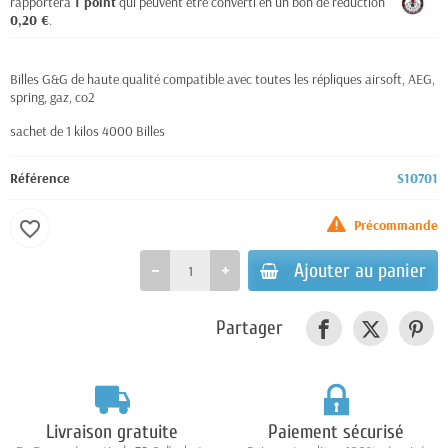
rapportera
1
point
qui peuvent être converti en un bon de réduction de
0,20 €
.
Billes G&G de haute qualité compatible avec toutes les répliques airsoft, AEG,
spring, gaz, co2
sachet de 1 kilos 4000 Billes
Référence
S10701
Précommande
favorite_border
Ajouter au panier
Partager
Livraison gratuite
Paiement sécurisé