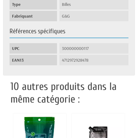
Type
Billes
Fabriquant
G&G
Références spécifiques
UPC
300000000117
EAN13
4712972928478
10 autres produits dans la
même catégorie :