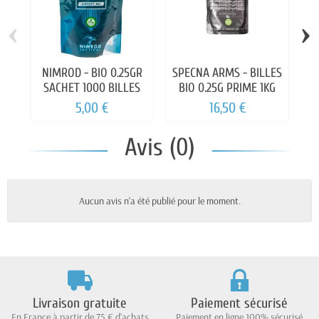
‹
›
NIMROD - BIO 0.25GR
SPECNA ARMS - BILLES
S
SACHET 1000 BILLES
BIO 0.25G PRIME 1KG
5,00 €
16,50 €
Avis (0)
Aucun avis n'a été publié pour le moment.
Livraison gratuite
Paiement sécurisé
En France à partir de 75 € d'achats
Paiement en ligne 100% sécurisé