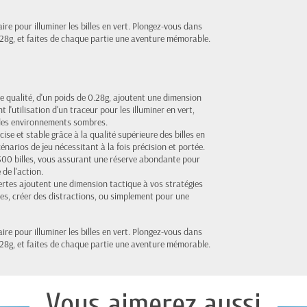
ire pour illuminer les billes en vert. Plongez-vous dans
 0.28g, et faites de chaque partie une aventure mémorable.
e qualité, d'un poids de 0.28g, ajoutent une dimension
t l'utilisation d'un traceur pour les illuminer en vert,
 des environnements sombres.
cise et stable grâce à la qualité supérieure des billes en
énarios de jeu nécessitant à la fois précision et portée.
300 billes, vous assurant une réserve abondante pour
 de l'action.
ertes ajoutent une dimension tactique à vos stratégies
ques, créer des distractions, ou simplement pour une
ire pour illuminer les billes en vert. Plongez-vous dans
 0.28g, et faites de chaque partie une aventure mémorable.
Vous aimerez aussi