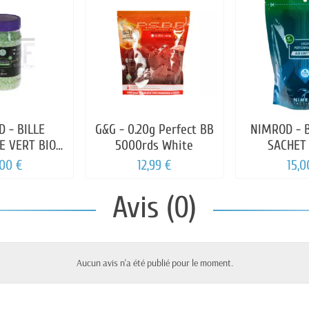
 - BILLE
G&G - 0.20g Perfect BB
NIMROD - B
E VERT BIO
5000rds White
SACHET 
20GR
,00 €
12,99 €
15,0
Avis (0)
Aucun avis n'a été publié pour le moment.