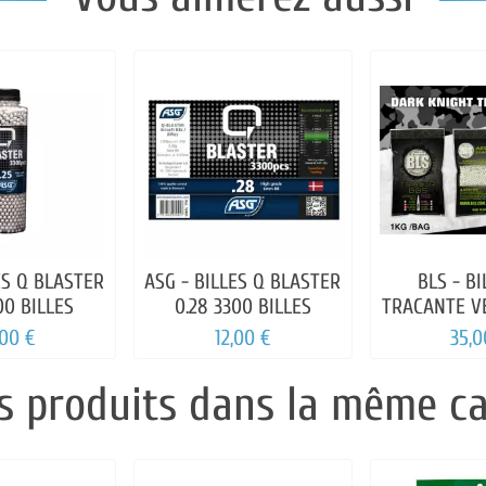
ES Q BLASTER
ASG - BILLES Q BLASTER
BLS - BI
00 BILLES
0.28 3300 BILLES
TRACANTE VE
1K
,00 €
12,00 €
35,0
s produits dans la même ca