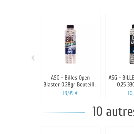
‹
ASG - Billes Open
ASG - BILL
Blaster 0.28gr Bouteille
0.25 33
de 3300 billes B
19,99 €
10
10 autre