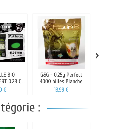
›
LLE BIO
G&G - 0.25g Perfect
G&G - Billes B
RT 0.28 GR
4000 billes Blanche
- 0,23 - 0,2
g
0 €
13,99 €
24,99
tégorie :