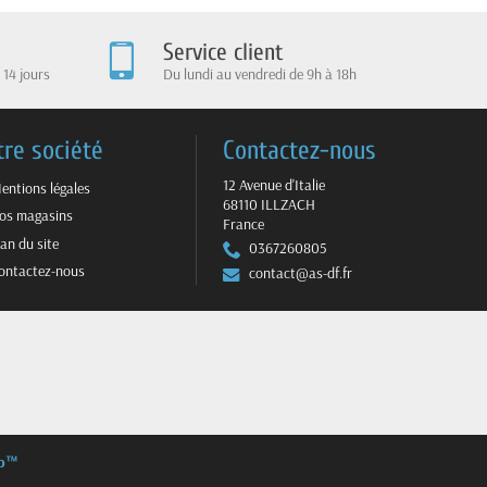
Service client
 14 jours
Du lundi au vendredi de 9h à 18h
tre société
Contactez-nous
12 Avenue d'Italie
entions légales
68110 ILLZACH
os magasins
France
lan du site
0367260805
ontactez-nous
contact@as-df.fr
op™