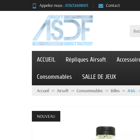
Appelez-nous :
0367260805
Contact
ACCUEIL
Répliques Airsoft
Accessoir
Consommables
SALLE DE JEUX
Accueil
Airsoft
Consommables
Billes
ASG -
NOUVEAU