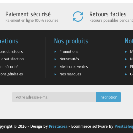
Paiement sécurisé
Retours faciles
Paiement en ligne 100% sécurisé
Retours possibles pendant
mations
Nos produits
No
sons et retours
Promotions
M
ie satisfaction
Nouveautés
N
nt sécurisé
Meilleures ventes
P
ions générales
Nos marques
C
a
pyright © 2026 - Design by
Prestacrea
- Ecommerce software by
PrestaSh