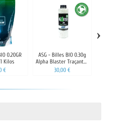
›
IO 0.20GR
ASG - Billes BIO 0.30g
ASG - BILL
1 Kilos
Alpha Blaster Traçantes
BLASTER 
Vertes
BOUTEILLE 33
0 €
30,00 €
25,99
AIRS