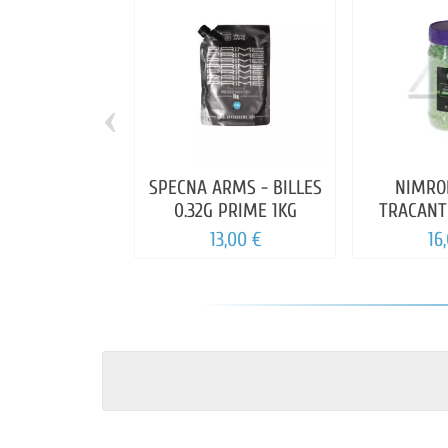
‹
SPECNA ARMS - BILLES
NIMROD
0.32G PRIME 1KG
TRACANT
0.
13,00 €
16