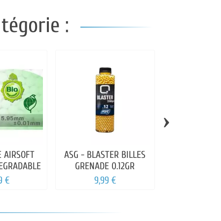
tégorie :
›
E AIRSOFT
ASG - BLASTER BILLES
ASG - OPEN
DEGRADABLE
GRENADE 0.12GR
Billes 0.25gr
de 3300 b
9 €
9,99 €
16,99