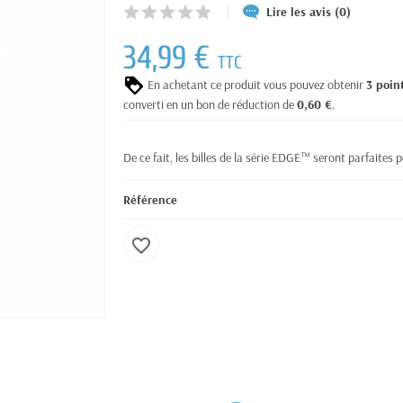
Lire les avis (0)
34,99 €
TTC
En achetant ce produit vous pouvez obtenir
3
poin
converti en un bon de réduction de
0,60 €
.
De ce fait, les billes de la série EDGE™ seront parfaites
Référence
favorite_border