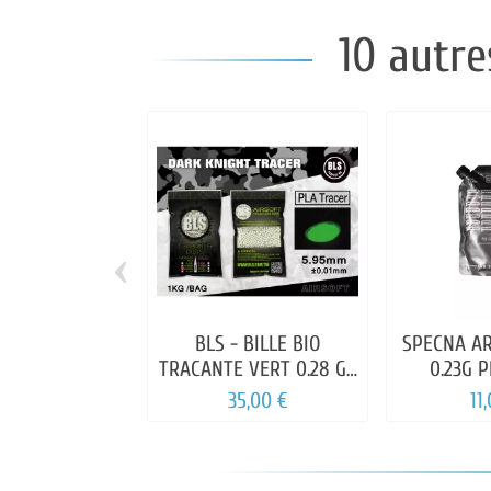
10 autre
‹
BLS - BILLE BIO
SPECNA AR
TRACANTE VERT 0.28 GR
0.23G 
1Kg
35,00 €
11