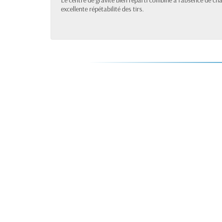
Le centre de gravité bien réparti combiné à l'absence de ch
excellente répétabilité des tirs.