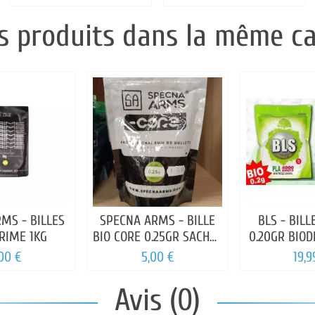
s produits dans la même ca
MS - BILLES
SPECNA ARMS - BILLE
BLS - BILL
PRIME 1KG
BIO CORE 0.25GR SACHET
0.20GR BIO
1000 BBS
,00 €
5,00 €
19,9
Avis (0)