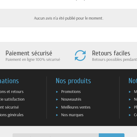
Aucun avis n'a été publié pour le moment.
Paiement sécurisé
Retours faciles
Paiement en ligne 100% sécurisé
Retours possibles pendant
mations
Nos produits
No
sons et retours
Promotions
M
ie satisfaction
Nouveautés
N
nt sécurisé
Meilleures ventes
P
ions générales
Nos marques
C