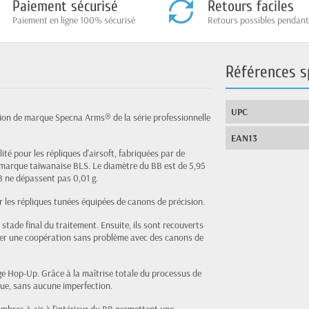
Paiement sécurisé
Retours faciles
Paiement en ligne 100% sécurisé
Retours possibles pendant
Références s
UPC
sion de marque Specna Arms® de la série professionnelle
EAN13
té pour les répliques d'airsoft, fabriquées par de
a marque taïwanaise BLS. Le diamètre du BB est de 5,95
B ne dépassent pas 0,01 g.
ur les répliques tunées équipées de canons de précision.
stade final du traitement. Ensuite, ils sont recouverts
urer une coopération sans problème avec des canons de
e Hop-Up. Grâce à la maîtrise totale du processus de
ique, sans aucune imperfection.