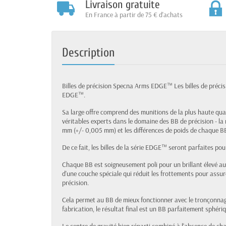
Livraison gratuite
En France à partir de 75 € d'achats
Description
Billes de précision Specna Arms EDGE™ Les billes de préci
EDGE™.
Sa large offre comprend des munitions de la plus haute quali
véritables experts dans le domaine des BB de précision - l
mm (+/- 0,005 mm) et les différences de poids de chaque B
De ce fait, les billes de la série EDGE™ seront parfaites po
Chaque BB est soigneusement poli pour un brillant élevé au 
d'une couche spéciale qui réduit les frottements pour ass
précision.
Cela permet au BB de mieux fonctionner avec le tronçonnag
fabrication, le résultat final est un BB parfaitement sphér