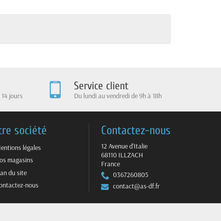
Service client
 14 jours
Du lundi au vendredi de 9h à 18h
tre société
Contactez-nous
12 Avenue d'Italie
entions légales
68110 ILLZACH
os magasins
France
lan du site
0367260805
ontactez-nous
contact@as-df.fr