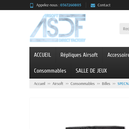
Appelez-nous :
0367260805
Contact
ACCUEIL
Répliques Airsoft
Accessoir
Consommables
SALLE DE JEUX
Accueil
Airsoft
Consommables
Billes
SPECN