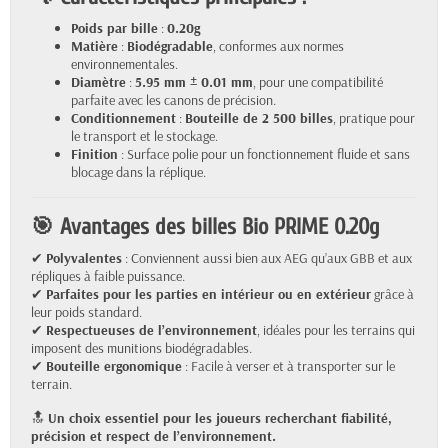
Poids par bille
:
0.20g
Matière
:
Biodégradable
, conformes aux normes
environnementales.
Diamètre
:
5.95 mm ± 0.01 mm
, pour une compatibilité
parfaite avec les canons de précision.
Conditionnement
:
Bouteille de 2 500 billes
, pratique pour
le transport et le stockage.
Finition
: Surface polie pour un fonctionnement fluide et sans
blocage dans la réplique.
🎯 Avantages des billes Bio PRIME 0.20g
✔
Polyvalentes
: Conviennent aussi bien aux AEG qu’aux GBB et aux
répliques à faible puissance.
✔
Parfaites pour les parties en intérieur ou en extérieur
grâce à
leur poids standard.
✔
Respectueuses de l’environnement
, idéales pour les terrains qui
imposent des munitions biodégradables.
✔
Bouteille ergonomique
: Facile à verser et à transporter sur le
terrain.
🔝
Un choix essentiel pour les joueurs recherchant fiabilité,
précision et respect de l’environnement.