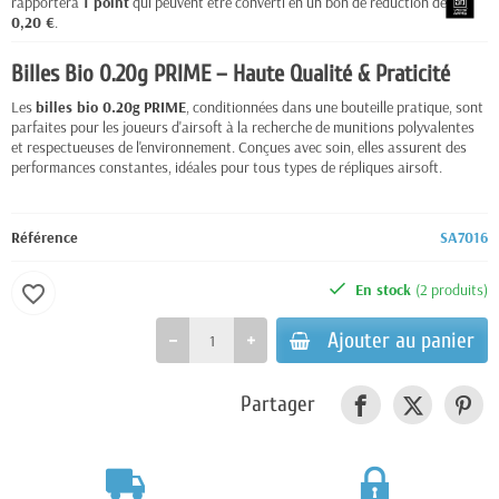
rapportera
1
point
qui peuvent être converti en un bon de réduction de
0,20 €
.
Billes Bio 0.20g PRIME – Haute Qualité & Praticité
Les
billes bio 0.20g PRIME
, conditionnées dans une bouteille pratique, sont
parfaites pour les joueurs d'airsoft à la recherche de munitions polyvalentes
et respectueuses de l'environnement. Conçues avec soin, elles assurent des
performances constantes, idéales pour tous types de répliques airsoft.
Référence
SA7016
En stock
(2 produits)
favorite_border
Ajouter au panier
Partager