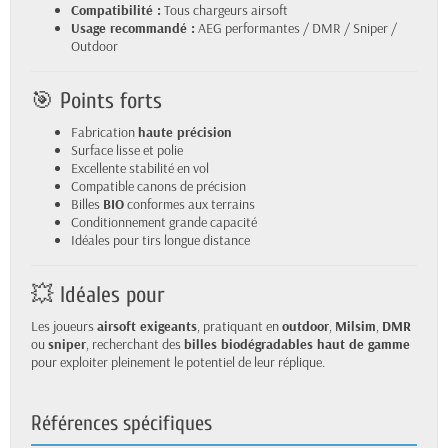
Compatibilité :
Tous chargeurs airsoft
Usage recommandé :
AEG performantes / DMR / Sniper /
Outdoor
🎯 Points forts
Fabrication
haute précision
Surface lisse et polie
Excellente stabilité en vol
Compatible canons de précision
Billes
BIO
conformes aux terrains
Conditionnement grande capacité
Idéales pour tirs longue distance
💥 Idéales pour
Les joueurs
airsoft exigeants
, pratiquant en
outdoor
,
Milsim
,
DMR
ou
sniper
, recherchant des
billes biodégradables haut de gamme
pour exploiter pleinement le potentiel de leur réplique.
Références spécifiques