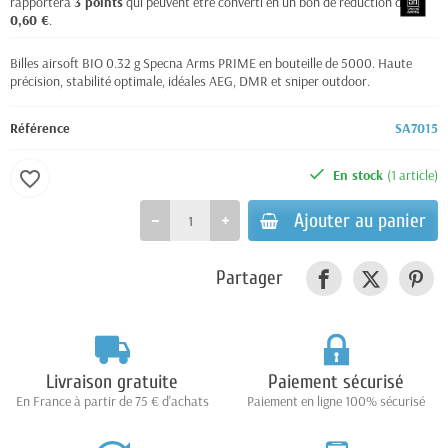
rapportera
3
points
qui peuvent être converti en un bon de réduction de
0,60 €
.
Billes airsoft BIO 0.32 g Specna Arms PRIME en bouteille de 5000. Haute
précision, stabilité optimale, idéales AEG, DMR et sniper outdoor.
Référence
SA7015
En stock
(1 article)
favorite_border
Ajouter au panier
Partager
Livraison gratuite
Paiement sécurisé
En France à partir de 75 € d'achats
Paiement en ligne 100% sécurisé