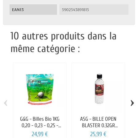
EAN13
5902543891815
10 autres produits dans la
même catégorie :
‹
›
G&G - Billes Bio 1KG
ASG - BILLE OPEN
0,20 - 0,23 - 0,25 -
BLASTER 0.32GR
0,28g
BOUTEILLE 3300
24,99 €
25,99 €