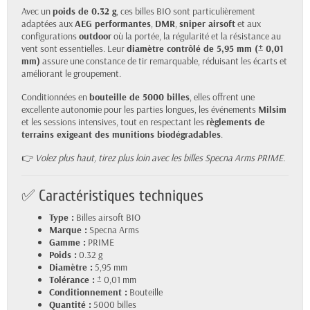
Avec un
poids de 0.32 g
, ces billes BIO sont particulièrement
adaptées aux
AEG performantes
,
DMR
,
sniper airsoft
et aux
configurations
outdoor
où la portée, la régularité et la résistance au
vent sont essentielles. Leur
diamètre contrôlé de 5,95 mm (± 0,01
mm)
assure une constance de tir remarquable, réduisant les écarts et
améliorant le groupement.
Conditionnées en
bouteille de 5000 billes
, elles offrent une
excellente autonomie pour les parties longues, les événements
Milsim
et les sessions intensives, tout en respectant les
règlements de
terrains exigeant des munitions biodégradables
.
👉
Volez plus haut, tirez plus loin avec les billes Specna Arms PRIME.
✅ Caractéristiques techniques
Type :
Billes airsoft BIO
Marque :
Specna Arms
Gamme :
PRIME
Poids :
0.32 g
Diamètre :
5,95 mm
Tolérance :
± 0,01 mm
Conditionnement :
Bouteille
Quantité :
5000 billes