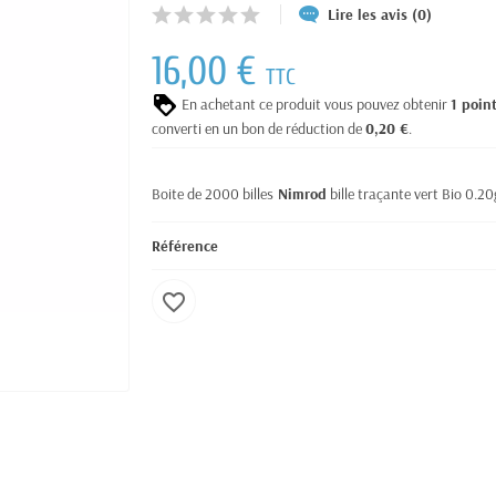
Lire les avis (0)
16,00 €
TTC
En achetant ce produit vous pouvez obtenir
1
poin
converti en un bon de réduction de
0,20 €
.
Boite de 2000 billes
Nimrod
bille traçante vert Bio 0.20
Référence
favorite_border