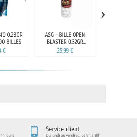
›
IO 0.28GR
ASG - BILLE OPEN
BLS - BILLE
00 BILLES
BLASTER 0.32GR
0.28GR BIOD
BOUTEILLE 3300 BILLES
0 €
25,99 €
24,99
AIRSO
Service client
 14 jours
Du lundi au vendredi de 9h à 18h