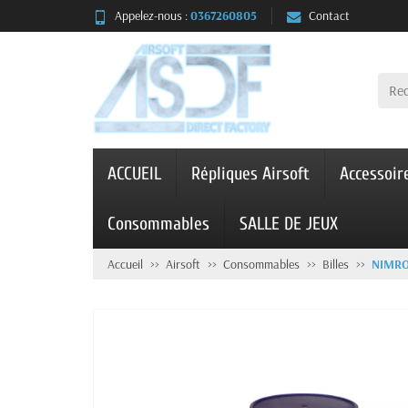
Appelez-nous :
0367260805
Contact
ACCUEIL
Répliques Airsoft
Accessoir
Consommables
SALLE DE JEUX
Accueil
Airsoft
Consommables
Billes
NIMRO