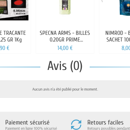
LE TRACANTE
SPECNA ARMS - BILLES
NIMROD - B
.25 GR 1Kg
0.20GR PRIME
SACHET 10
TRACANTE BOUTEILLE
,90 €
14,00 €
8,0
2500
Avis (0)
Aucun avis n'a été publié pour le moment.
Paiement sécurisé
Retours faciles
Paiement en ligne 100% sécurisé
Retours possibles pendant