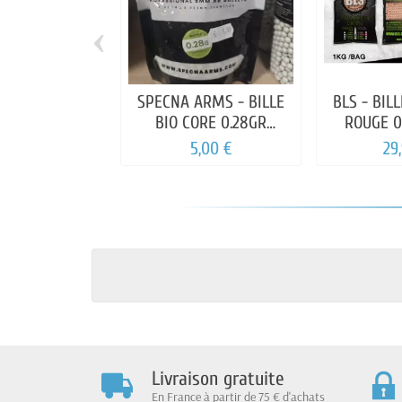
‹
SPECNA ARMS - BILLE
BLS - BIL
BIO CORE 0.28GR
ROUGE 0
SACHET 1000 BBS
5,00 €
29
Livraison gratuite
En France à partir de 75 € d'achats