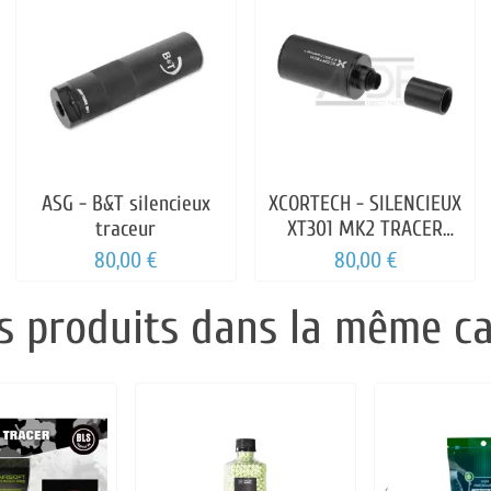
ASG - B&T silencieux
XCORTECH - SILENCIEUX
traceur
XT301 MK2 TRACER
COMPACT
80,00 €
80,00 €
s produits dans la même ca