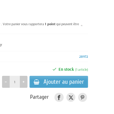
t
. Votre panier vous rapportera
1
point
qui peuvent être
gr
28972
En stock
(1 article)
Ajouter au panier
Partager