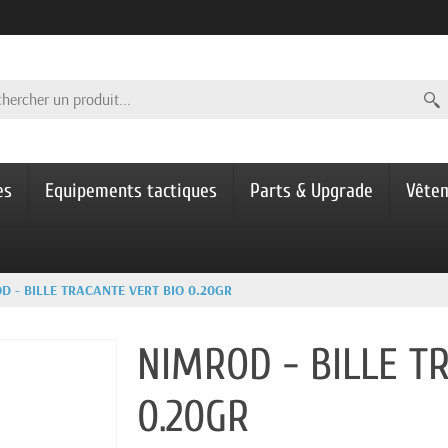
es
Equipements tactiques
Parts & Upgrade
Vête
D - BILLE TRACANTE VERT BIO 0.20GR
NIMROD - BILLE T
0.20GR