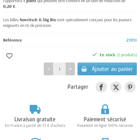
rapportera
1
point
qui peuvent être converti en un bon de réduction de
0,20 €
.
Les billes
Novritsch 0.36g Bio
sont spécialement conçues pour les joueurs
exigeants en tir de précision.
Référence
25931
En stock
(2 produits)
favorite_border
Ajouter au panier
Partager
Livraison gratuite
Paiement sécurisé
En France à partir de 75 € d'achats
Paiement en ligne 100% sécurisé