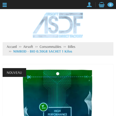
0
Accueil
Airsoft
Consommables
Billes
NIMROD - BIO 0.30GR SACHET 1 Kilos
NOUVEAU