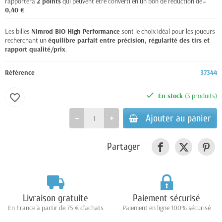
rapportera
2
points
qui peuvent être converti en un bon de réduction de
0,40 €
.
Les billes
Nimrod BIO High Performance
sont le choix idéal pour les joueurs
recherchant un
équilibre parfait entre précision, régularité des tirs et
rapport qualité/prix
.
Référence
37344
En stock
(3 produits)
favorite_border
Ajouter au panier
Partager
Livraison gratuite
Paiement sécurisé
En France à partir de 75 € d'achats
Paiement en ligne 100% sécurisé