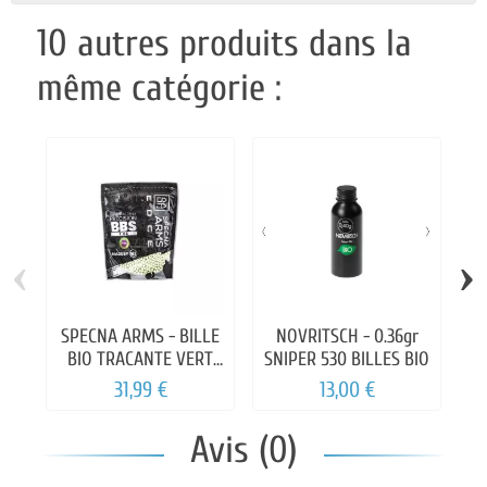
10 autres produits dans la
même catégorie :
‹
›
SPECNA ARMS - BILLE
NOVRITSCH - 0.36gr
BIO TRACANTE VERT
SNIPER 530 BILLES BIO
T
0.20GR
31,99 €
13,00 €
Avis (0)