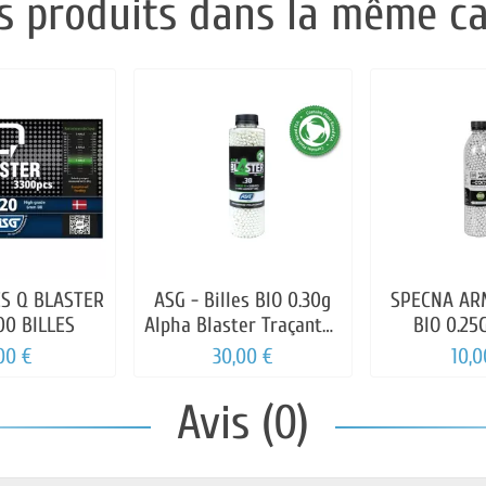
s produits dans la même ca
ES Q BLASTER
ASG - Billes BIO 0.30g
SPECNA ARM
00 BILLES
Alpha Blaster Traçantes
BIO 0.25
Vertes
BOUTE
00 €
30,00 €
10,0
Avis (0)