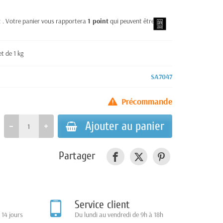
t
. Votre panier vous rapportera
1
point
qui peuvent être
t de 1 kg
SA7047
Précommande
Ajouter au panier
Partager
Service client
 14 jours
Du lundi au vendredi de 9h à 18h