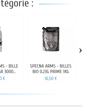
tégorie :
›
S - BILLE
SPECNA ARMS - BILLES
ASG - BILLE 
GR 3000
BIO 0.23G PRIME 1KG
0.25GR BOUTE
ILLES
0 €
16,50 €
25,00