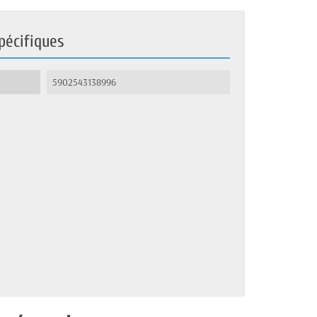
pécifiques
5902543138996