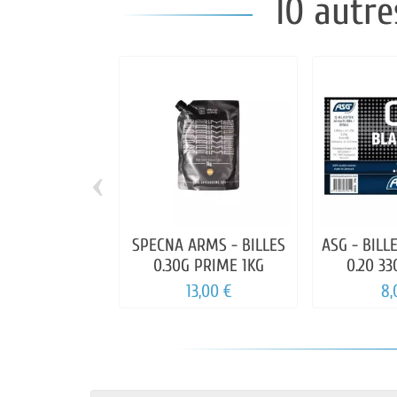
10 autre
‹
SPECNA ARMS - BILLES
ASG - BILL
0.30G PRIME 1KG
0.20 33
13,00 €
8,