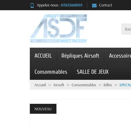
Appelez-nous :
0367260805
Contact
ACCUEIL
Répliques Airsoft
Accessoir
Consommables
SALLE DE JEUX
Accueil
Airsoft
Consommables
Billes
SPECN
NOUVEAU