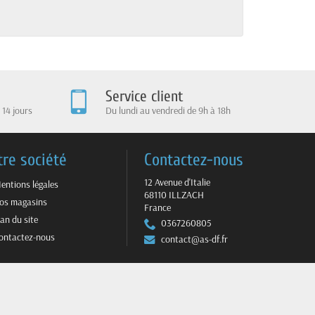
Service client
 14 jours
Du lundi au vendredi de 9h à 18h
tre société
Contactez-nous
12 Avenue d'Italie
entions légales
68110 ILLZACH
os magasins
France
lan du site
0367260805
ontactez-nous
contact@as-df.fr