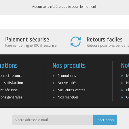
Aucun avis n'a été publié pour le moment.
Paiement sécurisé
Retours faciles
Paiement en ligne 100% sécurisé
Retours possibles pendant
mations
Nos produits
No
sons et retours
Promotions
M
ie satisfaction
Nouveautés
N
nt sécurisé
Meilleures ventes
P
ions générales
Nos marques
C
a