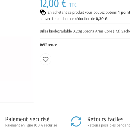
12,00 €
TTC
En achetant ce produit vous pouvez obtenir
1
poin
converti en un bon de réduction de
0,20 €
.
Billes biodegradable 0.20g Specna Arms Core (TM) Sache
Référence
favorite_border
Paiement sécurisé
Retours faciles
Paiement en ligne 100% sécurisé
Retours possibles pendant