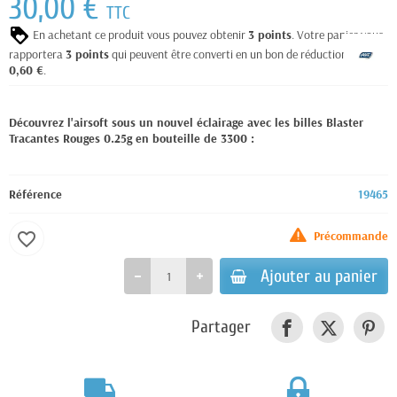
30,00 €
TTC
En achetant ce produit vous pouvez obtenir
3
points
. Votre panier vous
rapportera
3
points
qui peuvent être converti en un bon de réduction de
0,60 €
.
Découvrez l'airsoft sous un nouvel éclairage avec les billes Blaster
Tracantes Rouges 0.25g en bouteille de 3300 :
Référence
19465
Précommande
favorite_border
Ajouter au panier
Partager