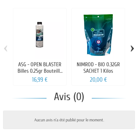
‹
›
ASG - OPEN BLASTER
NIMROD - BIO 0.32GR
Billes 0.25gr Bouteille
SACHET 1 Kilos
de 3300 billes
16,99 €
20,00 €
Avis (0)
Aucun avis n'a été publié pour le moment.