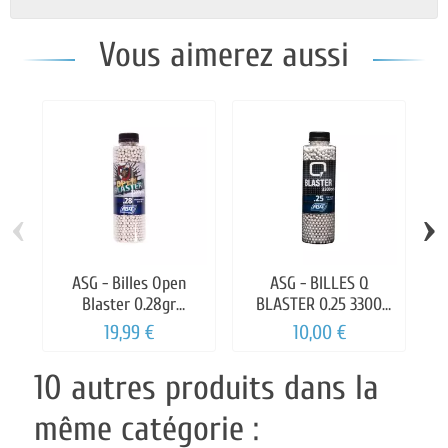
Vous aimerez aussi
‹
›
ASG - Billes Open
ASG - BILLES Q
Blaster 0.28gr
BLASTER 0.25 3300
Bouteille de 3300 billes
BILLES
19,99 €
10,00 €
B
10 autres produits dans la
même catégorie :