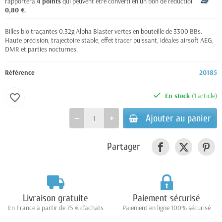
rapportera
4
points
qui peuvent être converti en un bon de réduction de
0,80 €
.
Billes bio traçantes 0.32g Alpha Blaster vertes en bouteille de 3300 BBs.
Haute précision, trajectoire stable, effet tracer puissant, idéales airsoft AEG,
DMR et parties nocturnes.
Référence
20185
En stock
(1 article)
favorite_border
Ajouter au panier
Partager
Livraison gratuite
Paiement sécurisé
En France à partir de 75 € d'achats
Paiement en ligne 100% sécurisé