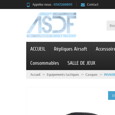
Appelez-nous :
0367260805
Contact
ACCUEIL
Répliques Airsoft
Accessoir
Consommables
SALLE DE JEUX
Accueil
Equipements tactiques
Casques
INVAD
E