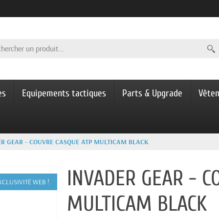
es
Equipements tactiques
Parts & Upgrade
Vête
ER GEAR - COUVRE CASQUE ATP MULTICAM BLACK
INVADER GEAR - C
XCLUSIVITÉ WEB !
MULTICAM BLACK