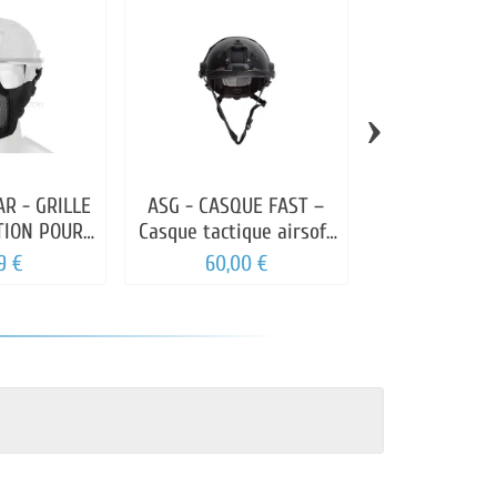
›
R - GRILLE
ASG - CASQUE FAST –
INVADER GEAR
TION POUR
Casque tactique airsoft
CASQUE CENT
QUE
robuste et réglable
CCE
9 €
60,00 €
19,99