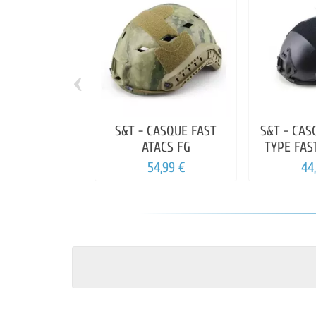
‹
S&T - CASQUE FAST
S&T - CAS
ATACS FG
TYPE FAS
COULEUR 
54,99 €
44