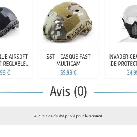
QUE AIRSOFT
S&T - CASQUE FAST
INVADER GEA
T REGLABLE
MULTICAM
DE PROTEC
NOIR TAN OD
CAS
,99 €
59,99 €
24,9
Avis (0)
Aucun avis n'a été publié pour le moment.