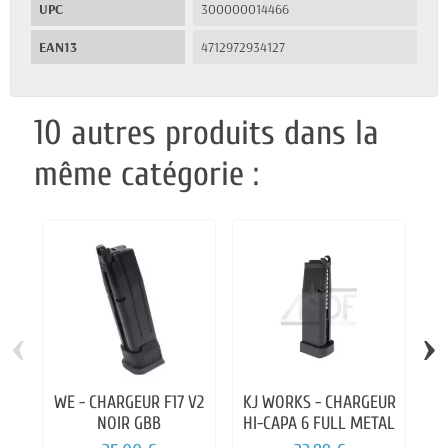
UPC
300000014466
EAN13
4712972934127
10 autres produits dans la
même catégorie :
‹
›
WE - CHARGEUR F17 V2
KJ WORKS - CHARGEUR
WE
NOIR GBB
HI-CAPA 6 FULL METAL