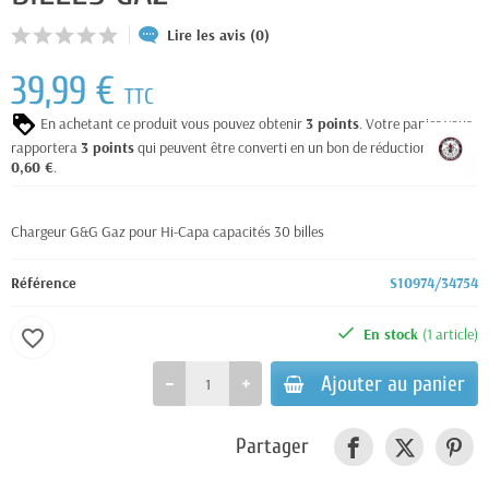
Lire les avis (0)
39,99 €
TTC
En achetant ce produit vous pouvez obtenir
3
points
. Votre panier vous
rapportera
3
points
qui peuvent être converti en un bon de réduction de
0,60 €
.
Chargeur G&G Gaz pour Hi-Capa capacités 30 billes
Référence
S10974/34754
En stock
(1 article)
favorite_border
Ajouter au panier
Partager