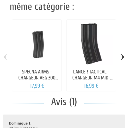
même catégorie :
‹
›
SPECNA ARMS -
LANCER TACTICAL -
WE
CHARGEUR AEG 300
CHARGEUR M4 MID-
CPS M4 METAL
CAP 120 BILLES
17,99 €
16,99 €
Avis (1)
Dominique f.