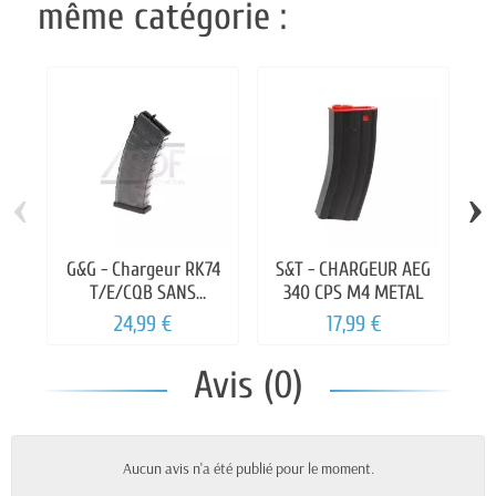
même catégorie :
‹
›
G&G - Chargeur RK74
S&T - CHARGEUR AEG
T/E/CQB SANS
340 CPS M4 METAL
L
STICKERS Midcap
24,99 €
17,99 €
115rds
Avis (0)
Aucun avis n'a été publié pour le moment.