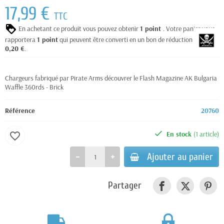
17,99 €
TTC
En achetant ce produit vous pouvez obtenir
1
point
. Votre panier vous
rapportera
1
point
qui peuvent être converti en un bon de réduction de
0,20 €
.
Chargeurs fabriqué par Pirate Arms découvrer le Flash Magazine AK Bulgaria
Waffle 360rds - Brick
Référence
20760
En stock
(1 article)
favorite_border
Ajouter au panier
Partager