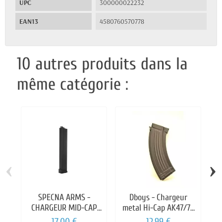
UPC
300000022232
EAN13
4580760570778
10 autres produits dans la
même catégorie :
‹
›
SPECNA ARMS -
Dboys - Chargeur
S
CHARGEUR MID-CAP
metal Hi-Cap AK47/74
C
9MM
600 billes
17,00 €
12,99 €