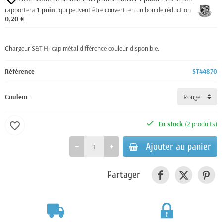
rapportera
1
point
qui peuvent être converti en un bon de réduction de
0,20 €
.
Chargeur S&T Hi-cap métal différence couleur disponible.
Référence
ST44870
Couleur
En stock
(2 produits)
favorite_border
Ajouter au panier
Partager