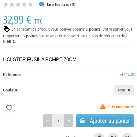
Lire les avis (0)
32,99 €
TTC
En achetant ce produit vous pouvez obtenir
3
points
. Votre panier vous
rapportera
3
points
qui peuvent être converti en un bon de réduction de
0,60 €
.
HOLSTER FUSIL A POMPE 70CM
Référence
st44223
Couleur
Précommande
favorite_border
Ajouter au panier