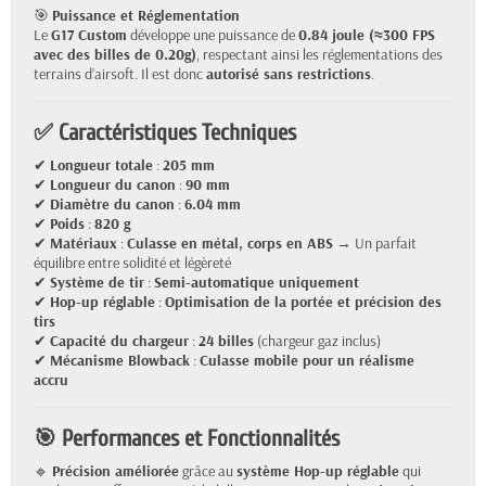
🎯
Puissance et Réglementation
Le
G17 Custom
développe une puissance de
0.84 joule (≈300 FPS
avec des billes de 0.20g)
, respectant ainsi les réglementations des
terrains d’airsoft. Il est donc
autorisé sans restrictions
.
✅ Caractéristiques Techniques
✔
Longueur totale
:
205 mm
✔
Longueur du canon
:
90 mm
✔
Diamètre du canon
:
6.04 mm
✔
Poids
:
820 g
✔
Matériaux
:
Culasse en métal, corps en ABS
→ Un parfait
équilibre entre solidité et légèreté
✔
Système de tir
:
Semi-automatique uniquement
✔
Hop-up réglable
:
Optimisation de la portée et précision des
tirs
✔
Capacité du chargeur
:
24 billes
(chargeur gaz inclus)
✔
Mécanisme Blowback
:
Culasse mobile pour un réalisme
accru
🎯 Performances et Fonctionnalités
🔹
Précision améliorée
grâce au
système Hop-up réglable
qui