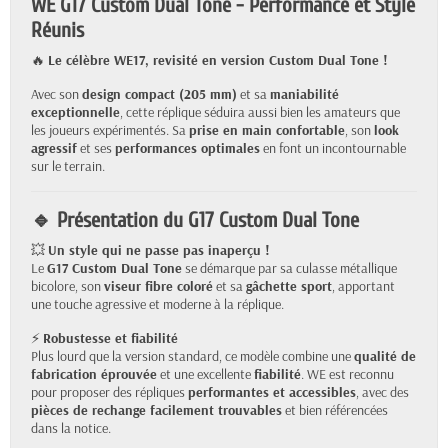
WE G17 Custom Dual Tone - Performance et Style
Réunis
🔥
Le célèbre WE17, revisité en version Custom Dual Tone !
Avec son
design compact (205 mm)
et sa
maniabilité
exceptionnelle
, cette réplique séduira aussi bien les amateurs que
les joueurs expérimentés. Sa
prise en main confortable
, son
look
agressif
et ses
performances optimales
en font un incontournable
sur le terrain.
🔹 Présentation du G17 Custom Dual Tone
💥
Un style qui ne passe pas inaperçu !
Le
G17 Custom Dual Tone
se démarque par sa culasse métallique
bicolore, son
viseur fibre coloré
et sa
gâchette sport
, apportant
une touche agressive et moderne à la réplique.
⚡
Robustesse et fiabilité
Plus lourd que la version standard, ce modèle combine une
qualité de
fabrication éprouvée
et une excellente
fiabilité
. WE est reconnu
pour proposer des répliques
performantes et accessibles
, avec des
pièces de rechange facilement trouvables
et bien référencées
dans la notice.