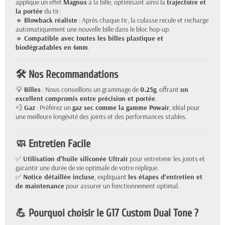
applique un effet
Magnus
à la bille, optimisant ainsi la
trajectoire et
la portée
du tir.
🔹
Blowback réaliste
: Après chaque tir, la culasse recule et recharge
automatiquement une nouvelle bille dans le bloc hop-up.
🔹
Compatible avec toutes les billes plastique et
biodégradables en 6mm
.
🛠️ Nos Recommandations
💡
Billes
: Nous conseillons un grammage de
0.25g
, offrant
un
excellent compromis entre précision et portée
.
💨
Gaz
: Préférez un
gaz sec comme la gamme Powair
, idéal pour
une meilleure longévité des joints et des performances stables.
🧼 Entretien Facile
✅
Utilisation d’huile siliconée Ultrair
pour entretenir les joints et
garantir une durée de vie optimale de votre réplique.
✅
Notice détaillée incluse
, expliquant
les étapes d’entretien et
de maintenance
pour assurer un fonctionnement optimal.
💪 Pourquoi choisir le G17 Custom Dual Tone ?