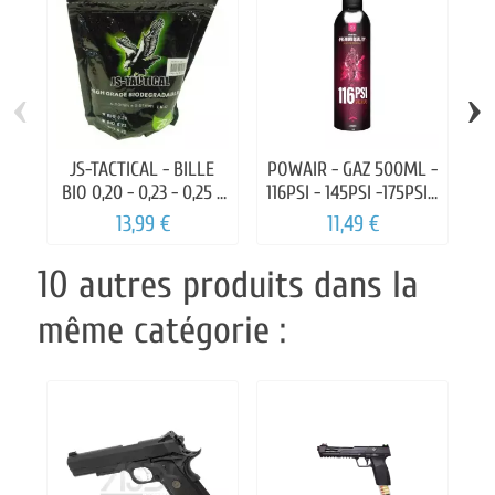
‹
›
JS-TACTICAL - BILLE
POWAIR - GAZ 500ML -
SP
BIO 0,20 - 0,23 - 0,25 -
116PSI - 145PSI -175PSI -
0,28 - 0,30 1 KILOS
203PSI
13,99 €
11,49 €
10 autres produits dans la
même catégorie :