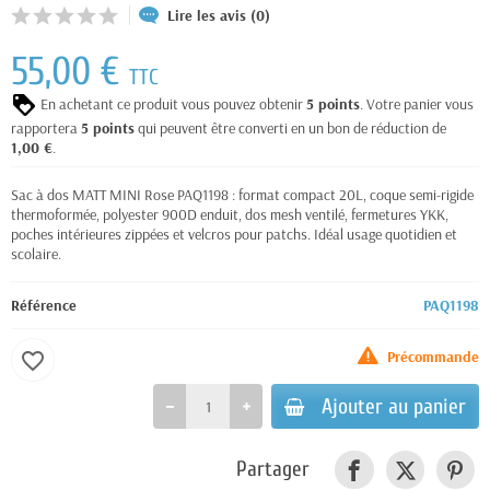
Lire les avis (0)
55,00 €
TTC
En achetant ce produit vous pouvez obtenir
5
points
. Votre panier vous
rapportera
5
points
qui peuvent être converti en un bon de réduction de
1,00 €
.
Sac à dos MATT MINI Rose PAQ1198 : format compact 20L, coque semi-rigide
thermoformée, polyester 900D enduit, dos mesh ventilé, fermetures YKK,
poches intérieures zippées et velcros pour patchs. Idéal usage quotidien et
scolaire.
Référence
PAQ1198
Précommande
favorite_border
Ajouter au panier
Partager