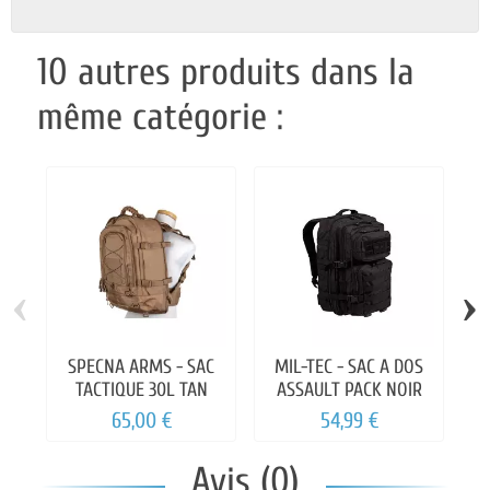
10 autres produits dans la
même catégorie :
‹
›
SPECNA ARMS - SAC
MIL-TEC - SAC A DOS
M
TACTIQUE 30L TAN
ASSAULT PACK NOIR
65,00 €
54,99 €
Avis (0)