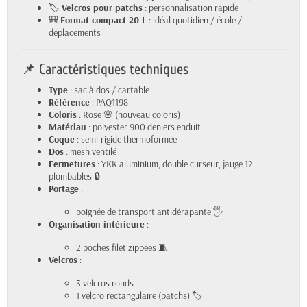
🏷️
Velcros pour patchs
: personnalisation rapide
🎒
Format compact 20 L
: idéal quotidien / école /
déplacements
📌 Caractéristiques techniques
Type
: sac à dos / cartable
Référence
: PAQ1198
Coloris
: Rose 🌸 (nouveau coloris)
Matériau
: polyester 900 deniers enduit
Coque
: semi-rigide thermoformée
Dos
: mesh ventilé
Fermetures
: YKK aluminium, double curseur, jauge 12,
plombables 🔒
Portage
:
poignée de transport antidérapante 🖐️
Organisation intérieure
:
2 poches filet zippées 🧵
Velcros
:
3 velcros ronds
1 velcro rectangulaire (patchs) 🏷️