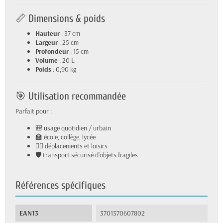
📏 Dimensions & poids
Hauteur
: 37 cm
Largeur
: 25 cm
Profondeur
: 15 cm
Volume
: 20 L
Poids
: 0,90 kg
🎯 Utilisation recommandée
Parfait pour :
🎒 usage quotidien / urbain
🏫 école, collège, lycée
🚶‍♀️ déplacements et loisirs
🛡️ transport sécurisé d’objets fragiles
Références spécifiques
EAN13
3701370607802