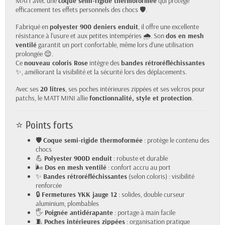
MATT avec une
coque semi-rigide thermoformée
qui protège
efficacement tes effets personnels des chocs 🛡️.
Fabriqué en
polyester 900 deniers enduit
, il offre une excellente
résistance à l’usure et aux petites intempéries 🌧️. Son
dos en mesh
ventilé
garantit un port confortable, même lors d’une utilisation
prolongée 😌.
Ce
nouveau coloris Rose
intègre des
bandes rétroréfléchissantes
✨, améliorant la visibilité et la sécurité lors des déplacements.
Avec ses
20 litres
, ses poches intérieures zippées et ses velcros pour
patchs, le MATT MINI allie
fonctionnalité, style et protection
.
⭐ Points forts
🛡️
Coque semi-rigide thermoformée
: protège le contenu des
chocs
💪
Polyester 900D enduit
: robuste et durable
🌬️
Dos en mesh ventilé
: confort accru au port
✨
Bandes rétroréfléchissantes
(selon coloris) : visibilité
renforcée
🔒
Fermetures YKK jauge 12
: solides, double curseur
aluminium, plombables
🖐️
Poignée antidérapante
: portage à main facile
🧵
Poches intérieures zippées
: organisation pratique