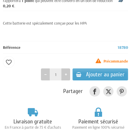
rapportera
1
point
qui peuvent être converti en un bon de réduction de
0,20 €
.
Cette batterie est spécialement conçue pour les HPA
Référence
18780
Précommande
favorite_border
Ajouter au panier
Partager
Livraison gratuite
Paiement sécurisé
En France à partir de 75 € d'achats
Paiement en ligne 100% sécurisé