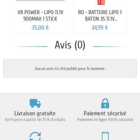
VB POWER - LIPO 11.1V
BO - BATTERIE LIPO 1
V
900MAH 1 STICK
BATON 3S 11.1V
1300mAh 25C
35,00 €
34,99 €
Avis (0)
Aucun avis n'a été publié pour le moment.
Livraison gratuite
Paiement sécurisé
En France à partir de 75 € d'achats
Paiement en ligne 100% sécurisé