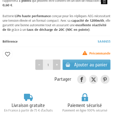
rapportera
3
points
qui peuvent être converti en un bon de réduction de
0,60 €
.
Batterie
LiPo haute performance
conçue pour les répliques AEG nécessitant
une tension élevée et un format compact. Avec sa
capacité de 1200mAh
, elle
garantit une bonne autonomie tout en assurant une
excellente réactivité
de tir
grâce à un
taux de décharge de 20C (40C en pointe)
.
Référence
SA44455
Précommande
favorite_border
Ajouter au panier
Partager
Livraison gratuite
Paiement sécurisé
En France à partir de 75 € d'achats
Paiement en ligne 100% sécurisé