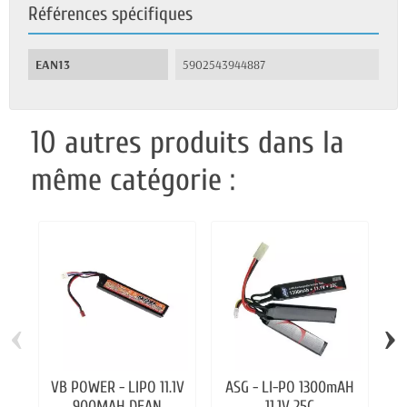
Références spécifiques
EAN13
5902543944887
10 autres produits dans la
même catégorie :
‹
›
VB POWER - LIPO 11.1V
ASG - LI-PO 1300mAH
B
900MAH DEAN
11.1V 25C