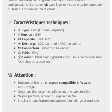
connecteurs standards type mini Tamiya. Idéale pour les
configurations
répliques AK
avec logement sous le cache-poussière,
ou tout autre compartiment étroit.
✅
Caractéristiques techniques :
🔋
Type
: LiPo (Lithium-Polymère)
⚡
Tension
: 11.1V
🔄
Capacité
: 1200 mAh
🔥
Décharge
: 20C (continu) / 40C (en pointe)
🔌
Connecteur
: T-Deans / T-Connect
⚖️
Poids
: 90 g
📦
Format
: Idéal pour logement étroit (sous cache-poussière
AK, tubes de crosse, etc.)
🚨
Attention :
Toujours utiliser un
chargeur compatible LiPo avec
équilibrage
.
Ne jamais décharger complètement une batterie LiPo.
Ne pas perforer, écraser ou exposer au feu.
Stocker à température ambiante et à mi-charge si inutilisée.