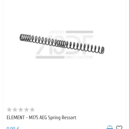
ELEMENT - M175 AEG Spring Ressort
favorite_border