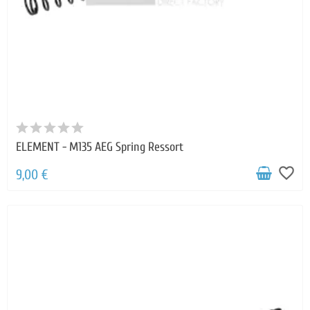
ELEMENT - M135 AEG Spring Ressort
favorite_border
9,00 €