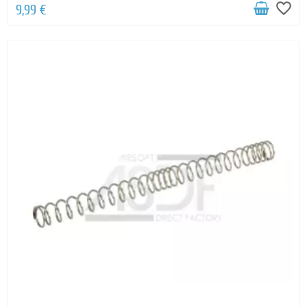
favorite_border
9,99 €