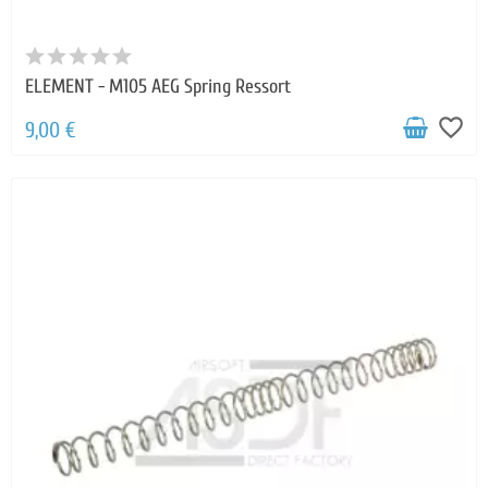
ELEMENT - M105 AEG Spring Ressort
favorite_border
9,00 €