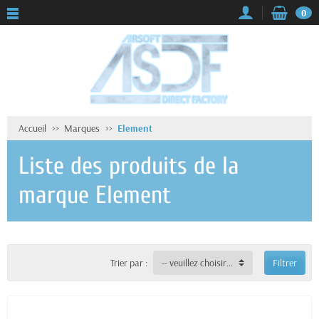
0
Accueil
Marques
Element
Liste des produits de la
marque Element
Trier par :
-- veuillez choisir --
Filtrer