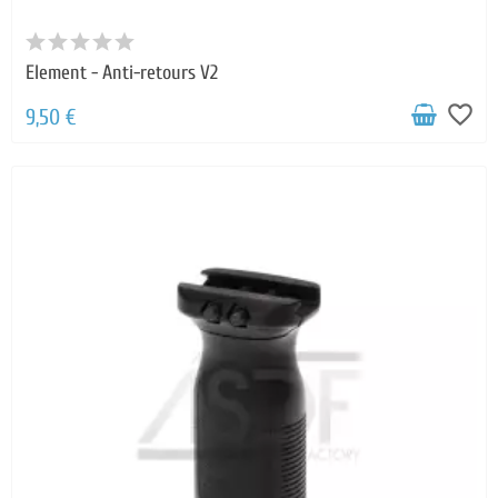
Element - Anti-retours V2
favorite_border
9,50 €