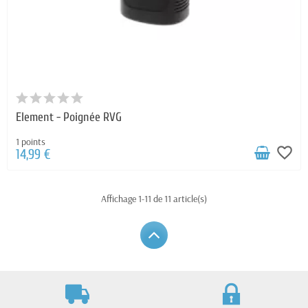
Element - Poignée RVG
1 points
favorite_border
14,99 €
Affichage 1-11 de 11 article(s)