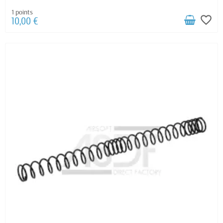
1 points
favorite_border
10,00 €