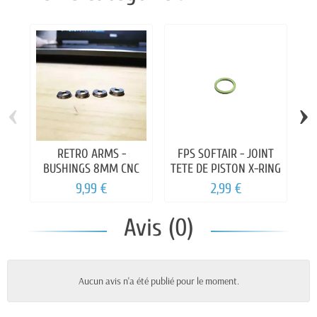
‹
›
RETRO ARMS -
FPS SOFTAIR - JOINT
SH
BUSHINGS 8MM CNC
TETE DE PISTON X-RING
9,99 €
2,99 €
Avis (0)
Aucun avis n'a été publié pour le moment.