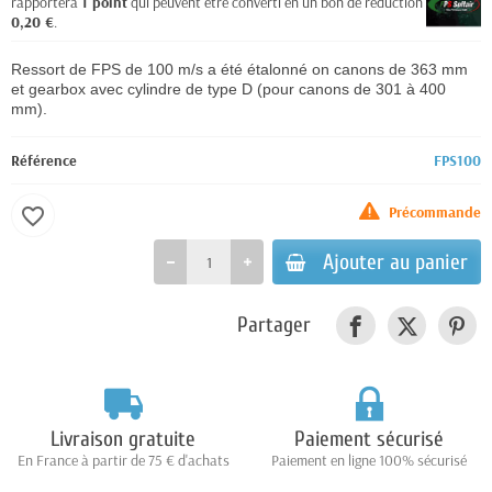
rapportera
1
point
qui peuvent être converti en un bon de réduction de
0,20 €
.
Ressort de FPS de 100 m/s a été étalonné on canons de 363 mm
et gearbox avec cylindre de type D (pour canons de 301 à 400
mm).
Référence
FPS100
Précommande
favorite_border
Ajouter au panier
Partager
Livraison gratuite
Paiement sécurisé
En France à partir de 75 € d'achats
Paiement en ligne 100% sécurisé