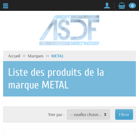
0
Accueil
Marques
METAL
Liste des produits de la
marque METAL
Trier par :
-- veuillez choisir --
Filtrer