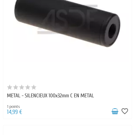
METAL - SILENCIEUX 100x32mm C EN METAL
1 points
favorite_border
14,99 €