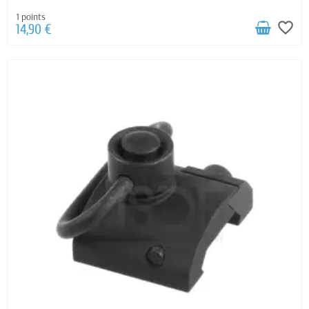
1 points
favorite_border
14,90 €