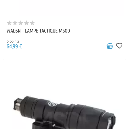
WADSN - LAMPE TACTIQUE M600
6 points
favorite_border
64,99 €