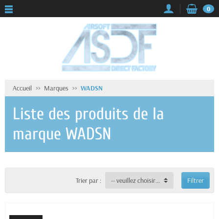
0
Accueil
Marques
WADSN
Liste des produits de la
marque WADSN
Trier par :
-- veuillez choisir --
Filtrer