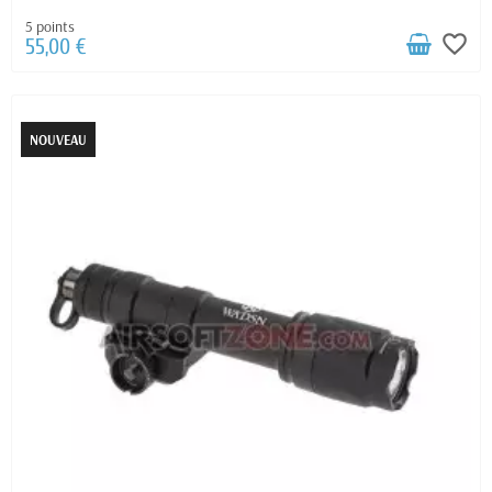
5 points
favorite_border
55,00 €
NOUVEAU