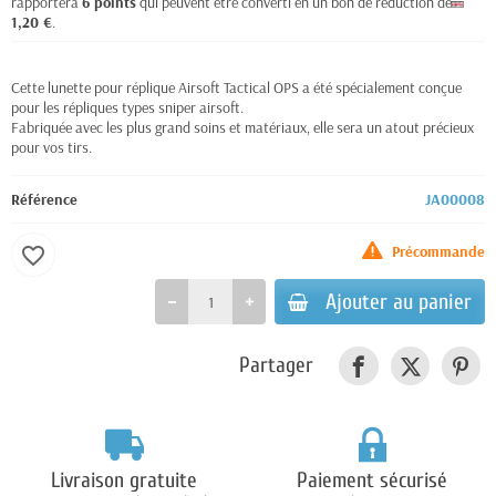
rapportera
6
points
qui peuvent être converti en un bon de réduction de
1,20 €
.
Cette lunette pour réplique Airsoft Tactical OPS a été spécialement conçue
pour les répliques types sniper airsoft.
Fabriquée avec les plus grand soins et matériaux, elle sera un atout précieux
pour vos tirs.
Référence
JA00008
Précommande
favorite_border
Ajouter au panier
Partager
Livraison gratuite
Paiement sécurisé