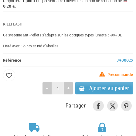
rapportera
1
point
qui peuvent être converti en un bon de réduction de
0,20 €
.
KILLFLASH
Ce système anti-reflets s'adapte sur les optiques types lunette 3-9X40E
Livré avec : joints et nid d'abeilles.
Référence
JA00025
Précommande
favorite_border
Ajouter au panier
Partager