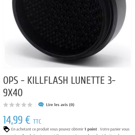
OPS - KILLFLASH LUNETTE 3-
9X40
Lire les avis (0)
14,99 €
TTC
En achetant ce produit vous pouvez obtenir
1
point
. Votre panier vous