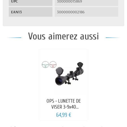
UPC
300000015869
EAN13
3000000002186
Vous aimerez aussi
OPS - LUNETTE DE
VISER 3-9x40
ROUGE/VERT
64,99 €
RETROECLAIRE