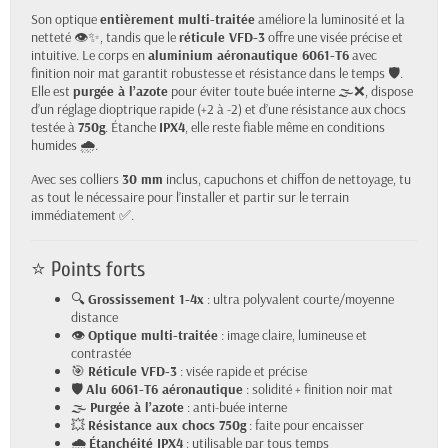
Son optique
entièrement multi-traitée
améliore la luminosité et la
netteté 👁️✨, tandis que le
réticule VFD-3
offre une visée précise et
intuitive. Le corps en
aluminium aéronautique 6061-T6
avec
finition noir mat garantit robustesse et résistance dans le temps 🛡️.
Elle est
purgée à l’azote
pour éviter toute buée interne 🌫️❌, dispose
d’un réglage dioptrique rapide (+2 à -2) et d’une résistance aux chocs
testée à
750g
. Étanche
IPX4
, elle reste fiable même en conditions
humides 🌧️.
Avec ses colliers
30 mm
inclus, capuchons et chiffon de nettoyage, tu
as tout le nécessaire pour l’installer et partir sur le terrain
immédiatement ✅.
⭐ Points forts
🔍
Grossissement 1-4x
: ultra polyvalent courte/moyenne
distance
👁️
Optique multi-traitée
: image claire, lumineuse et
contrastée
🎯
Réticule VFD-3
: visée rapide et précise
🛡️
Alu 6061-T6 aéronautique
: solidité + finition noir mat
🌫️
Purgée à l’azote
: anti-buée interne
💥
Résistance aux chocs 750g
: faite pour encaisser
🌧️
Étanchéité IPX4
: utilisable par tous temps