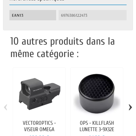
EAN13
6976386122473
10 autres produits dans la
même catégorie :
‹
›
VECTOROPTICS -
OPS - KILLFLASH
O
VISEUR OMEGA
LUNETTE 3-9X32E