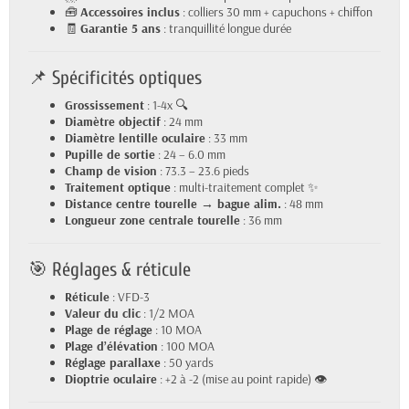
🧰
Accessoires inclus
: colliers 30 mm + capuchons + chiffon
🧾
Garantie 5 ans
: tranquillité longue durée
📌 Spécificités optiques
Grossissement
: 1-4x 🔍
Diamètre objectif
: 24 mm
Diamètre lentille oculaire
: 33 mm
Pupille de sortie
: 24 – 6.0 mm
Champ de vision
: 73.3 – 23.6 pieds
Traitement optique
: multi-traitement complet ✨
Distance centre tourelle → bague alim.
: 48 mm
Longueur zone centrale tourelle
: 36 mm
🎯 Réglages & réticule
Réticule
: VFD-3
Valeur du clic
: 1/2 MOA
Plage de réglage
: 10 MOA
Plage d’élévation
: 100 MOA
Réglage parallaxe
: 50 yards
Dioptrie oculaire
: +2 à -2 (mise au point rapide) 👁️