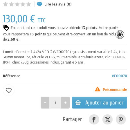
Lire les avis (0)
130,00 €
TTC
En achetant ce produit vous pouvez obtenir
13
points
. Votre panier
vous rapportera
13
points
qui peuvent être converti en un bon de réduction
de
2,60 €
.
Lunette Forester 1-4x24 VFD-3 (VE00070) : grossissement variable 1-4x, tube
30mm monotube, réticule VFD-3, multi-traitée, anti-buée azote, clic 1/2MOA,
IPX4, choc 750g, accessoires inclus, garantie 5 ans.
Référence
VE00070
Précommande
favorite_border
Ajouter au panier
Partager