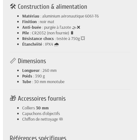
🛠️ Construction & alimentation
Matériau
: aluminium aéronautique 6061-T6
Finition
: noir mat
Anti-buée
: purgée à l’azote 🌫️❌
Pile
: CR2032 (non fournie) 🔋
Résistance chocs
: testée à 750g 💥
Étanchéité
: IPX4 🌧️
📏 Dimensions
Longueur
: 260 mm
Poids
: 390 g
Tube
: 30 mm monotube
🎁 Accessoires fournis
Colliers
30 mm
Capuchons d’objectifs
Chiffon de nettoyage 🧼
Références spécifiques