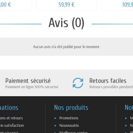
pec
VERT 
,00 €
59,99 €
109,
Avis (0)
Aucun avis n'a été publié pour le moment.
Paiement sécurisé
Retours faciles
Paiement en ligne 100% sécurisé
Retours possibles pendant
mations
Nos produits
No
sons et retours
Promotions
M
ie satisfaction
Nouveautés
N
nt sécurisé
Meilleures ventes
P