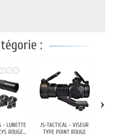
tégorie :
›
S - LUNETTE
JS-TACTICAL - VISEUR
TACTICAL OPS
OEYS ROUGE
TYPE POINT ROUGE
ROUGE 40