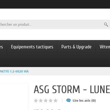
es
Equipements tactiques
Parts & Upgrade
Vête
NETTE 1.2-6X20 WA
ASG STORM - LUNE
Lire les avis (0)