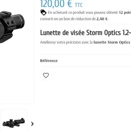
120,00 €
TTC
En achetant ce produit vous pouvez obtenir
12
poi
converti en un bon de réduction de
2,40 €
.
Lunette de visée Storm Optics 1.2
Améliorez votre précision avec la
lunette Storm Optics
Référence
favorite_border
›