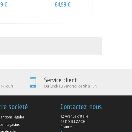
BLEU
FLEXL
99 €
64,99 €
49,99
Service client
 14 jours
Du lundi au vendredi de 9h à 18h
tre société
Contactez-nous
12 Avenue d'Italie
entions légales
68110 ILLZACH
os magasins
France
lan du site