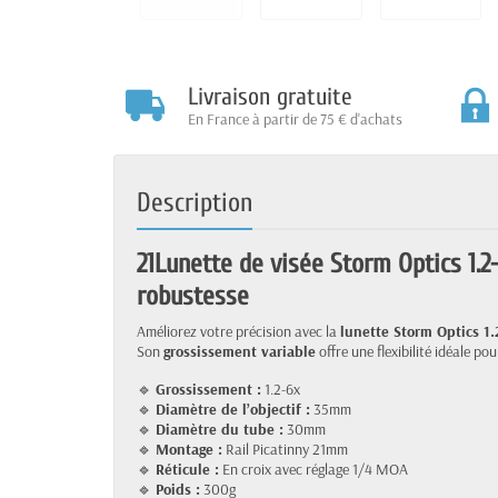
Livraison gratuite
En France à partir de 75 € d'achats
Description
21Lunette de visée Storm Optics 1.
robustesse
Améliorez votre précision avec la
lunette Storm Optics 1.
Son
grossissement variable
offre une flexibilité idéale pou
🔹
Grossissement :
1.2-6x
🔹
Diamètre de l’objectif :
35mm
🔹
Diamètre du tube :
30mm
🔹
Montage :
Rail Picatinny 21mm
🔹
Réticule :
En croix avec réglage 1/4 MOA
🔹
Poids :
300g