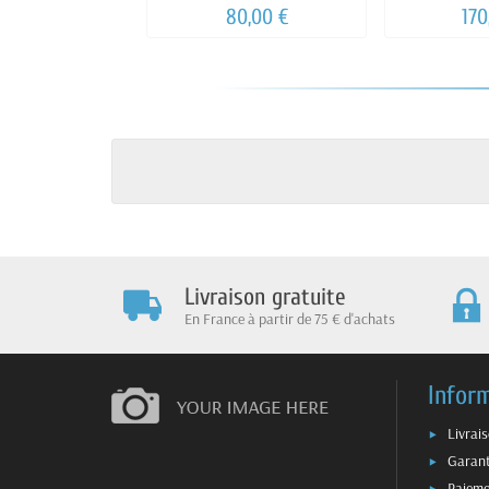
S
80,00 €
170
Livraison gratuite
En France à partir de 75 € d'achats
Infor
Livrai
Garant
Paieme