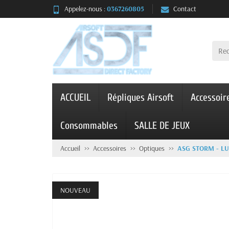
Appelez-nous :
0367260805
Contact
ACCUEIL
Répliques Airsoft
Accessoir
Consommables
SALLE DE JEUX
Accueil
Accessoires
Optiques
ASG STORM - LU
NOUVEAU