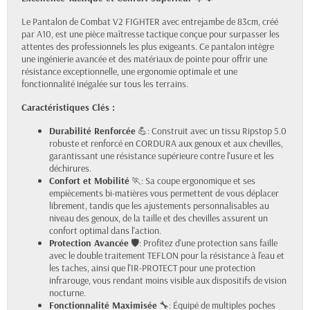
Le Pantalon de Combat V2 FIGHTER avec entrejambe de 83cm, créé
par A10, est une pièce maîtresse tactique conçue pour surpasser les
attentes des professionnels les plus exigeants. Ce pantalon intègre
une ingénierie avancée et des matériaux de pointe pour offrir une
résistance exceptionnelle, une ergonomie optimale et une
fonctionnalité inégalée sur tous les terrains.
Caractéristiques Clés :
Durabilité Renforcée
💪: Construit avec un tissu Ripstop 5.0
robuste et renforcé en CORDURA aux genoux et aux chevilles,
garantissant une résistance supérieure contre l'usure et les
déchirures.
Confort et Mobilité
🏃: Sa coupe ergonomique et ses
empiècements bi-matières vous permettent de vous déplacer
librement, tandis que les ajustements personnalisables au
niveau des genoux, de la taille et des chevilles assurent un
confort optimal dans l'action.
Protection Avancée
🛡️: Profitez d'une protection sans faille
avec le double traitement TEFLON pour la résistance à l'eau et
les taches, ainsi que l'IR-PROTECT pour une protection
infrarouge, vous rendant moins visible aux dispositifs de vision
nocturne.
Fonctionnalité Maximisée
🔧: Équipé de multiples poches