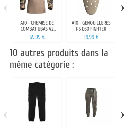
‹
›
A10 - CHEMISE DE
A10 - GENOUILLERES
COMBAT UBAS V2
P5 D30 FIGHTER
FIGHTER
69,99 €
19,99 €
10 autres produits dans la
même catégorie :
‹
›