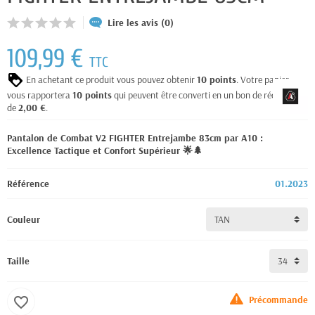
Lire les avis (0)
109,99 €
TTC
En achetant ce produit vous pouvez obtenir
10
points
. Votre panier
vous rapportera
10
points
qui peuvent être converti en un bon de réduction
de
2,00 €
.
Pantalon de Combat V2 FIGHTER Entrejambe 83cm par A10 :
Excellence Tactique et Confort Supérieur 🌟🌲
Référence
01.2023
Couleur
Taille
Précommande
favorite_border