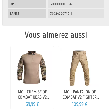
UPC
300000017856
EAN13
3662422074518
Vous aimerez aussi
A10 - CHEMISE DE
A10 - PANTALON DE
COMBAT UBAS V2
COMBAT V2 FIGHTER
FIGHTER
ENTREJAMBE 83CM
69,99 €
109,99 €