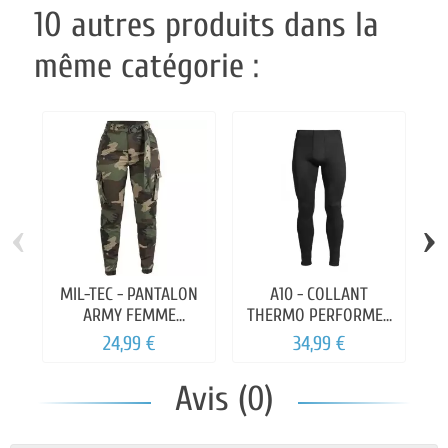
10 autres produits dans la
même catégorie :
‹
›
MIL-TEC - PANTALON
A10 - COLLANT
ARMY FEMME
THERMO PERFORMER
WOODLAND
0°C -10°C
24,99 €
34,99 €
Avis (0)