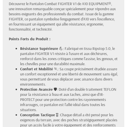
Découvrez le Pantalon Combat FIGHTER V1 de A10 EQUIPMENT®,
une innovation remarquable conçue spécialement pour répondre aux
besoins exigeants des professionnels du combat. Issue de la gamme
FIGHTER, ce pantalon symbolise l'engagement d'A10 vers l'excellence,
en fournissant un équipement qui allie résistance, ergonomie,
fonctionnalité, et technicité.
Points Forts du Produit :
Résistance Supérieure
💪: Fabriqué en tissu Ripstop 5.0, le
pantalon FIGHTER V1 résiste à l'usure et aux déchirures,
renforcé dans les zones critiques comme l'assise, les genoux, et
les chevilles pour une durabilité maximale.
Confort et Mobilité
🏃: Sa coupe précisément étudiée assure
un confort exceptionnel et une liberté de mouvement sans égal,
vous permettant de vous déplacer avec aisance dans divers
environnements.
Protection Avancée
🛡️: Doté d'un double traitement TEFLON
pour la résistance à l'eau et aux taches, ainsi que d'IR-
PROTECT pour une protection contre les rayonnements
infrarouges, ce pantalon est l'allié idéal dans toutes les
situations.
Conception Tactique
🎖️: Chaque détail a été pensé pour les
exigences du terrain, avec des poches stratégiquement placées
pour un accès facile à votre équipement et des renforcements