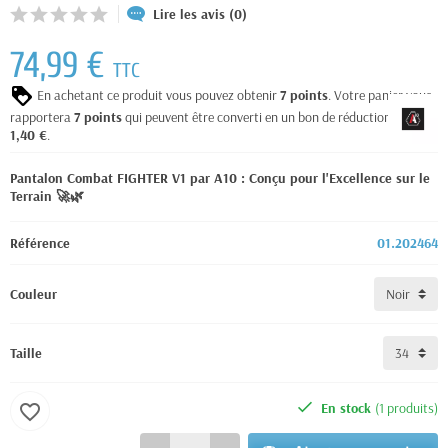
Lire les avis (0)
74,99 €
TTC
En achetant ce produit vous pouvez obtenir
7
points
. Votre panier vous
rapportera
7
points
qui peuvent être converti en un bon de réduction de
1,40 €
.
Pantalon Combat FIGHTER V1 par A10 : Conçu pour l'Excellence sur le
Terrain 🚀🌿
Référence
01.202464
Couleur
Taille
En stock
(1 produits)
favorite_border