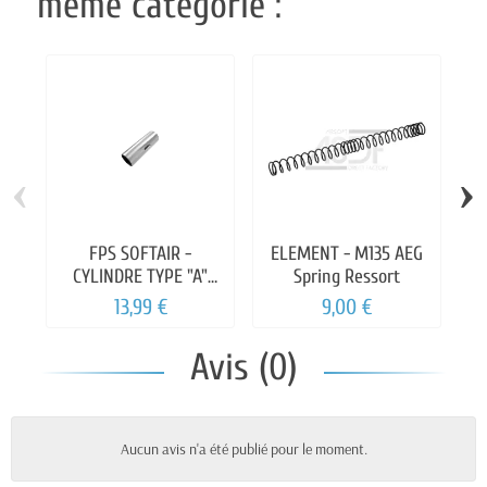
même catégorie :
‹
›
FPS SOFTAIR -
ELEMENT - M135 AEG
CYLINDRE TYPE "A"
Spring Ressort
POUR CANON AEG
13,99 €
9,00 €
110/201MM
Avis (0)
Aucun avis n'a été publié pour le moment.