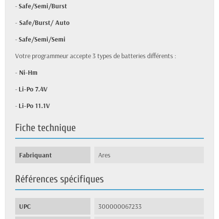
-
Safe/Semi/Burst
-
Safe/Burst/ Auto
-
Safe/Semi/Semi
Votre programmeur accepte 3 types de batteries différents :
-
Ni-Hm
-
Li-Po 7.4V
-
Li-Po 11.1V
Fiche technique
Fabriquant
Ares
Références spécifiques
UPC
300000067233