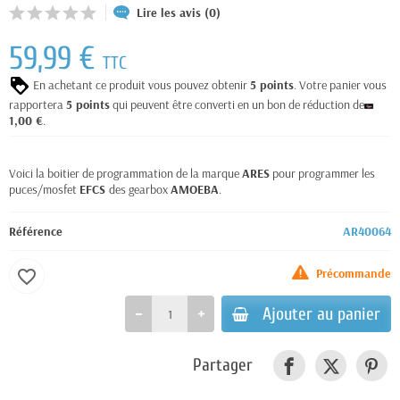
Lire les avis (0)
59,99 €
TTC
En achetant ce produit vous pouvez obtenir
5
points
. Votre panier vous
rapportera
5
points
qui peuvent être converti en un bon de réduction de
1,00 €
.
Voici la boitier de programmation de la marque
ARES
pour programmer les
puces/mosfet
EFCS
des gearbox
AMOEBA
.
Référence
AR40064
Précommande
favorite_border
Ajouter au panier
Partager