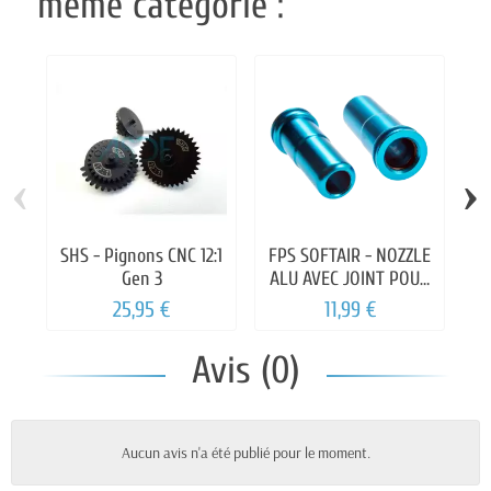
même catégorie :
‹
›
SHS - Pignons CNC 12:1
FPS SOFTAIR - NOZZLE
F
Gen 3
ALU AVEC JOINT POUR
2
M4/M16 AEG
25,95 €
11,99 €
Avis (0)
Aucun avis n'a été publié pour le moment.