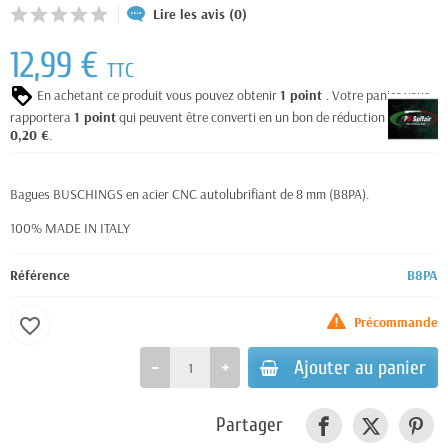
Lire les avis (0)
12,99 €
TTC
En achetant ce produit vous pouvez obtenir
1
point
. Votre panier vous
rapportera
1
point
qui peuvent être converti en un bon de réduction de
0,20 €
.
Bagues BUSCHINGS en acier CNC autolubrifiant de 8 mm (B8PA).
100% MADE IN ITALY
Référence
B8PA
Précommande
favorite_border
Ajouter au panier
Partager