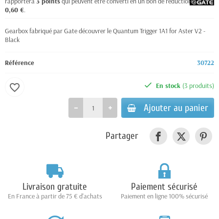
rapportera
3
points
qui peuvent être converti en un bon de réduction de
0,60 €
.
Gearbox fabriqué par Gate découvrer le Quantum Trigger 1A1 for Aster V2 -
Black
Référence
30722
En stock
(3 produits)
favorite_border
Ajouter au panier
Partager
Livraison gratuite
Paiement sécurisé
En France à partir de 75 € d'achats
Paiement en ligne 100% sécurisé