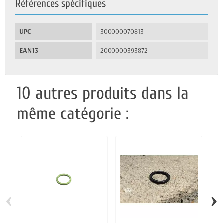
Références spécifiques
UPC
300000070813
EAN13
2000000393872
10 autres produits dans la
même catégorie :
‹
›