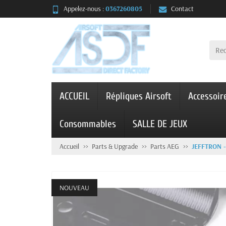
Appelez-nous :
0367260805
Contact
ACCUEIL
Répliques Airsoft
Accessoir
Consommables
SALLE DE JEUX
Accueil
Parts & Upgrade
Parts AEG
JEFFTRON 
NOUVEAU