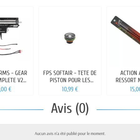
RMS - GEAR
FPS SOFTAIR - TETE DE
ACTION 
MPLETE V2
PISTON POUR LES
RESSORT 
 HAL ETU
GROSSE RAFALES
,00 €
10,99 €
15,0
Avis (0)
Aucun avis n'a été publié pour le moment.