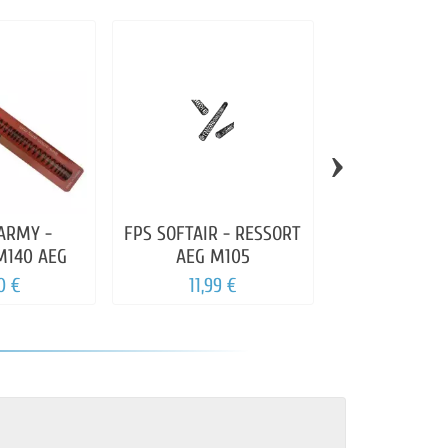
›
ARMY -
FPS SOFTAIR - RESSORT
FPS SOFTAIR 
M140 AEG
AEG M105
RESSORT POU
V2
0 €
11,99 €
4,99 