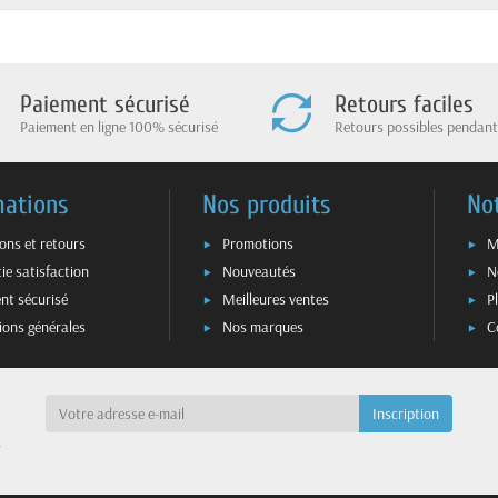
Paiement sécurisé
Retours faciles
Paiement en ligne 100% sécurisé
Retours possibles pendant
mations
Nos produits
No
sons et retours
Promotions
M
ie satisfaction
Nouveautés
N
nt sécurisé
Meilleures ventes
P
ions générales
Nos marques
C
a