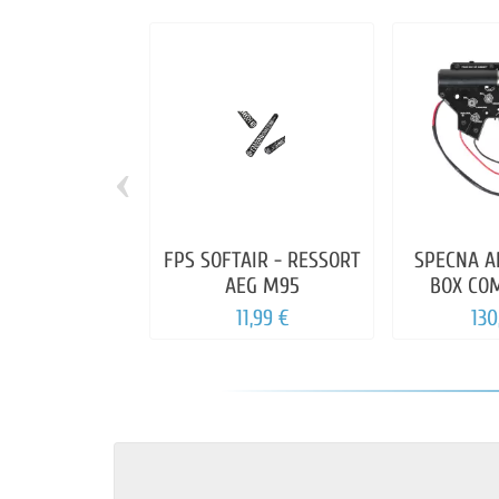
‹
FPS SOFTAIR - RESSORT
SPECNA A
AEG M95
BOX CO
AETHER
11,99 €
130