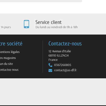
Service client
 14 jours
Du lundi au vendredi de 9h à 18h
tre société
Contactez-nous
12 Avenue d'Italie
entions légales
68110 ILLZACH
os magasins
France
lan du site
0367260805
ontactez-nous
contact@as-df.fr