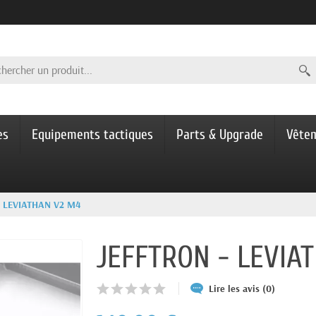
es
Equipements tactiques
Parts & Upgrade
Vête
- LEVIATHAN V2 M4
JEFFTRON - LEVIA
Lire les avis (0)