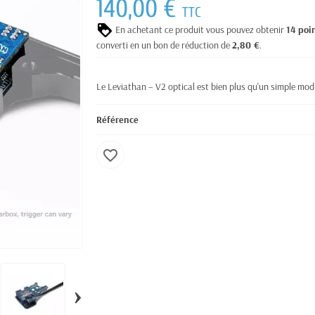
140,00 €
TTC
En achetant ce produit vous pouvez obtenir
14
poi
converti en un bon de réduction de
2,80 €
.
Le Leviathan – V2 optical est bien plus qu'un simple modu
Référence
favorite_border
›