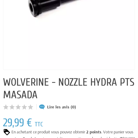
WOLVERINE - NOZZLE HYDRA PTS
MASADA
Lire les avis (0)
29,99 €
TTC
En achetant ce produit vous pouvez obtenir
2
points
. Votre panier vous