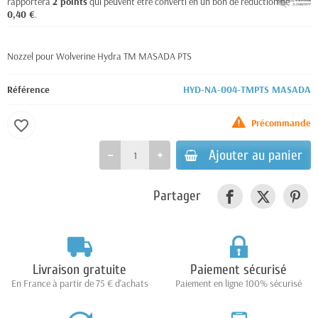
rapportera
2
points
qui peuvent être converti en un bon de réduction de
0,40 €
.
Nozzel pour Wolverine Hydra TM MASADA PTS
Référence
HYD-NA-004-TMPTS MASADA
Précommande
favorite_border
Ajouter au panier
Partager
Livraison gratuite
Paiement sécurisé
En France à partir de 75 € d'achats
Paiement en ligne 100% sécurisé