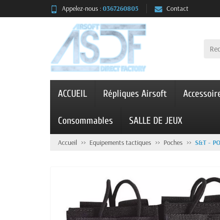
Appelez-nous :
0367260805
Contact
ACCUEIL
Répliques Airsoft
Accessoir
Consommables
SALLE DE JEUX
Accueil
Equipements tactiques
Poches
S&T - 