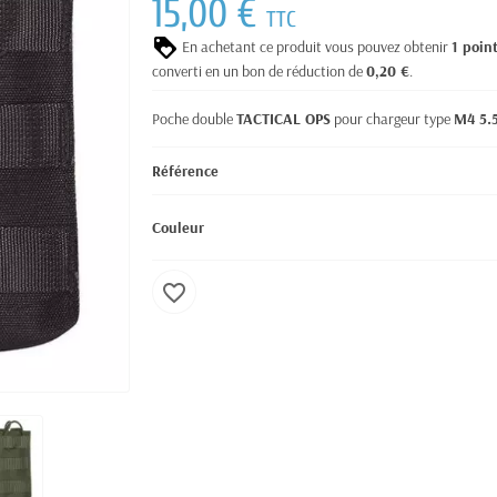
15,00 €
TTC
En achetant ce produit vous pouvez obtenir
1
poin
converti en un bon de réduction de
0,20 €
.
Poche double
TACTICAL OPS
pour chargeur type
M4 5.
Référence
Couleur
favorite_border