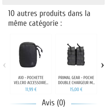
10 autres produits dans la
même catégorie :
‹
›
A10 - POCHETTE
PRIMAL GEAR - POCHE
VELCRO ACCESSOIRES
DOUBLE CHARGEUR M4
DELTA NOIR
G36 AK
11,99 €
15,00 €
Avis (0)