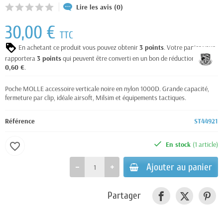
Lire les avis (0)
30,00 €
TTC
En achetant ce produit vous pouvez obtenir
3
points
. Votre panier vous
rapportera
3
points
qui peuvent être converti en un bon de réduction de
0,60 €
.
Poche MOLLE accessoire verticale noire en nylon 1000D. Grande capacité,
fermeture par clip, idéale airsoft, Milsim et équipements tactiques.
Référence
ST44921
En stock
(1 article)
favorite_border
Ajouter au panier
Partager