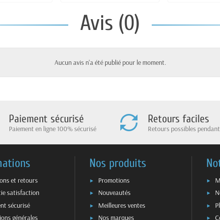
Avis (0)
Aucun avis n'a été publié pour le moment.
Paiement sécurisé
Retours faciles
Paiement en ligne 100% sécurisé
Retours possibles pendant
mations
Nos produits
No
sons et retours
Promotions
M
ie satisfaction
Nouveautés
N
nt sécurisé
Meilleures ventes
P
ions générales
Nos marques
C