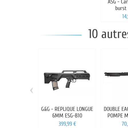
ASG - Ca
burst
14
10 autre
‹
G&G - REPLIQUE LONGUE
DOUBLE EAG
6MM ESG-B10
POMPE M
399,99 €
70