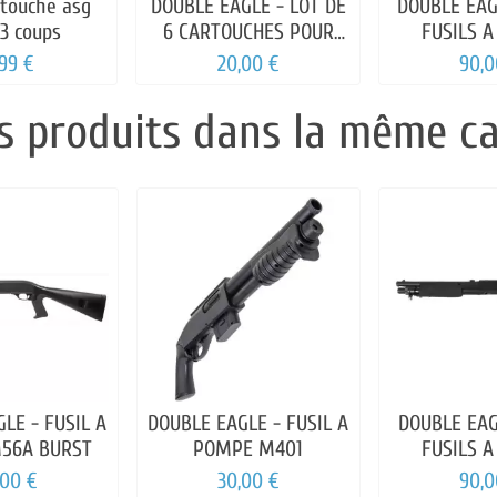
rtouche asg
DOUBLE EAGLE - LOT DE
DOUBLE EAG
 3 coups
6 CARTOUCHES POUR
FUSILS 
FUSIL A POMPE SPRIN
,99 €
20,00 €
90,0
s produits dans la même ca
LE - FUSIL A
DOUBLE EAGLE - FUSIL A
DOUBLE EAG
56A BURST
POMPE M401
FUSILS 
,00 €
30,00 €
90,0