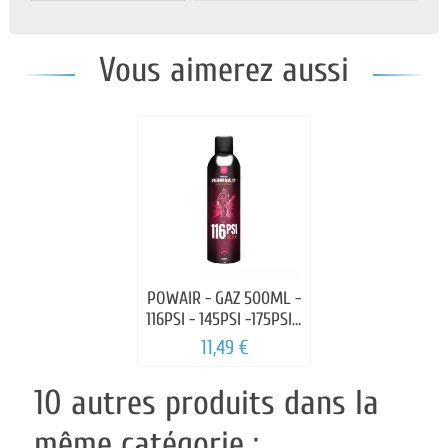
Vous aimerez aussi
POWAIR - GAZ 500ML -
116PSI - 145PSI -175PSI -
203PSI
11,49 €
10 autres produits dans la
même catégorie :