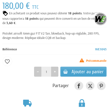
180,00 €
TTC
En achetant ce produit vous pouvez obtenir
18
points
. Votre panier
vous rapportera
18
points
qui peuvent être converti en un bon de réduction
de
3,60 €
.
Pistolet airsoft 6mm gaz F17 V2 Tan, blowback, hop-up réglable, 280 FPS,
design moderne. Réplique idéale CQB et backup.
Référence
WE1045
Précommande
favorite_border
Ajouter au panier
Partager