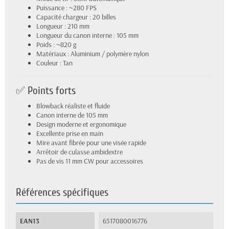
Puissance : ~280 FPS
Capacité chargeur : 20 billes
Longueur : 210 mm
Longueur du canon interne : 105 mm
Poids : ~820 g
Matériaux : Aluminium / polymère nylon
Couleur : Tan
✅ Points forts
Blowback réaliste et fluide
Canon interne de 105 mm
Design moderne et ergonomique
Excellente prise en main
Mire avant fibrée pour une visée rapide
Arrêtoir de culasse ambidextre
Pas de vis 11 mm CW pour accessoires
Références spécifiques
EAN13
6517080016776