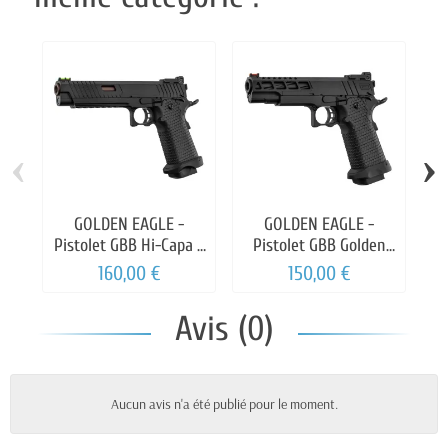
‹
›
GOLDEN EAGLE -
GOLDEN EAGLE -
A
Pistolet GBB Hi-Capa 6
Pistolet GBB Golden
Golden Eagle
Eagle Hi-Capa 5.1 Noir
160,00 €
150,00 €
Airsoft
Avis (0)
Aucun avis n'a été publié pour le moment.