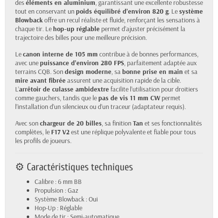
des
éléments en aluminium
, garantissant une excellente robustesse
tout en conservant un
poids équilibré d’environ 820 g
. Le
système
Blowback
offre un recul réaliste et fluide, renforçant les sensations à
chaque tir. Le
hop-up réglable
permet d’ajuster précisément la
trajectoire des billes pour une meilleure précision.
Le
canon interne de 105 mm
contribue à de bonnes performances,
avec une
puissance d’environ 280 FPS
, parfaitement adaptée aux
terrains CQB. Son
design moderne
, sa
bonne prise en main
et sa
mire avant fibrée
assurent une acquisition rapide de la cible.
L’
arrêtoir de culasse ambidextre
facilite l’utilisation pour droitiers
comme gauchers, tandis que le
pas de vis 11 mm CW
permet
l’installation d’un silencieux ou d’un traceur (adaptateur requis).
Avec son
chargeur de 20 billes
, sa finition
Tan
et ses fonctionnalités
complètes, le
F17 V2
est une réplique polyvalente et fiable pour tous
les profils de joueurs.
⚙️ Caractéristiques techniques
Calibre : 6 mm BB
Propulsion : Gaz
Système Blowback : Oui
Hop-Up : Réglable
Mode de tir : Semi-automatique