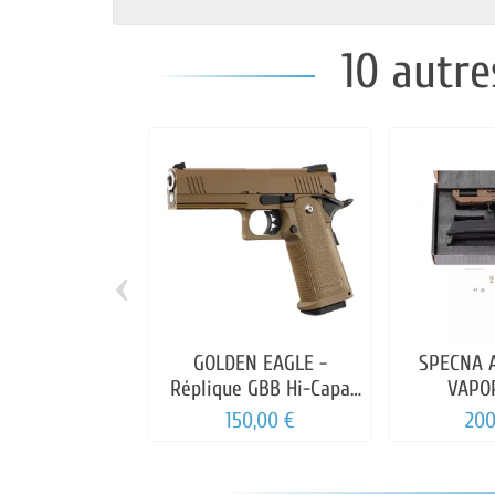
10 autre
‹
GOLDEN EAGLE -
SPECNA 
Réplique GBB Hi-Capa
VAPO
Tan Golden Eagle
150,00 €
200