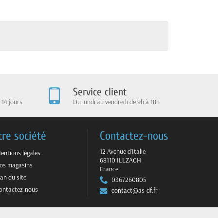
Service client
 14 jours
Du lundi au vendredi de 9h à 18h
tre société
Contactez-nous
12 Avenue d'Italie
entions légales
68110 ILLZACH
os magasins
France
lan du site
0367260805
ontactez-nous
contact@as-df.fr