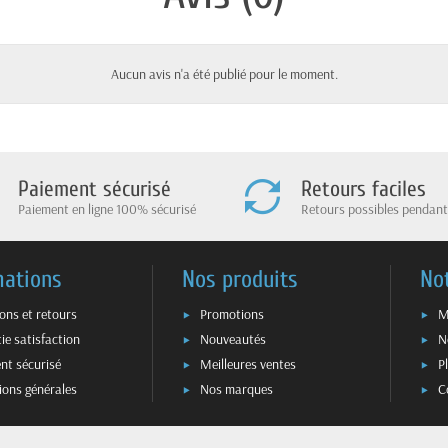
Aucun avis n'a été publié pour le moment.
Paiement sécurisé
Retours faciles
Paiement en ligne 100% sécurisé
Retours possibles pendant
mations
Nos produits
No
sons et retours
Promotions
M
ie satisfaction
Nouveautés
N
nt sécurisé
Meilleures ventes
P
ions générales
Nos marques
C