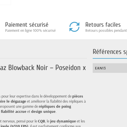
Paiement sécurisé
Retours faciles
Paiement en ligne 100% sécurisé
Retours possibles pendant
Références s
Gaz Blowback Noir – Poseidon x
EAN13
 pour leur expertise dans le développement de
pièces
ire le dégazage
et améliorer la fiabilité des répliques à
les proposent une gamme de
répliques de poing
,
fiabilité accrue
et
design unique
.
 nerveux, pensé pour le
CQB
, le
jeu dynamique
et les
 joule (≈310 FPS)
, il est parfaitement conforme aux