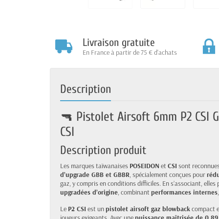
Livraison gratuite
En France à partir de 75 € d'achats
Description
🔫 Pistolet Airsoft 6mm P2 CSI 
CSI
Description produit
Les marques taïwanaises
POSEIDON
et
CSI
sont reconnues
d’upgrade GBB et GBBR
, spécialement conçues pour
rédu
gaz, y compris en conditions difficiles. En s’associant, el
upgradées d’origine
, combinant
performances internes
Le
P2 CSI
est un
pistolet airsoft gaz blowback
compact et
joueurs exigeants. Avec une
puissance maîtrisée de 0,89