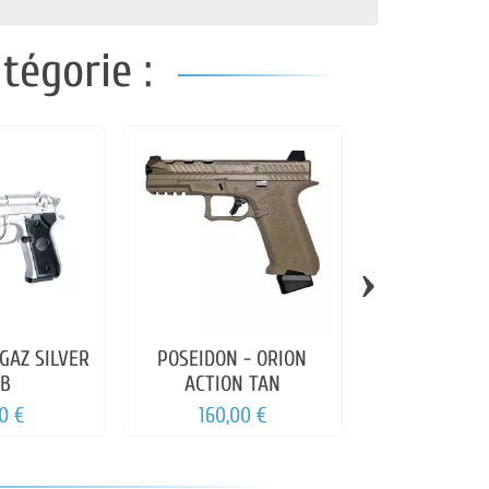
tégorie :
›
GAZ SILVER
POSEIDON - ORION
WE - HI-CAPA 
B
ACTION TAN
0 €
160,00 €
160,00