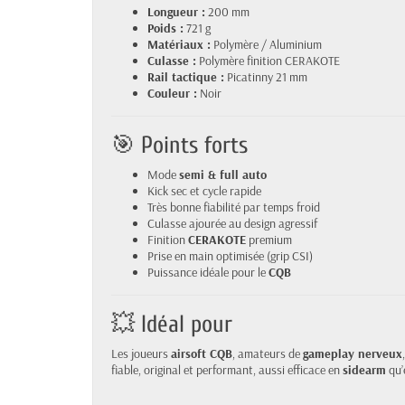
Longueur :
200 mm
Poids :
721 g
Matériaux :
Polymère / Aluminium
Culasse :
Polymère finition CERAKOTE
Rail tactique :
Picatinny 21 mm
Couleur :
Noir
🎯 Points forts
Mode
semi & full auto
Kick sec et cycle rapide
Très bonne fiabilité par temps froid
Culasse ajourée au design agressif
Finition
CERAKOTE
premium
Prise en main optimisée (grip CSI)
Puissance idéale pour le
CQB
💥 Idéal pour
Les joueurs
airsoft CQB
, amateurs de
gameplay nerveux
fiable, original et performant, aussi efficace en
sidearm
qu’