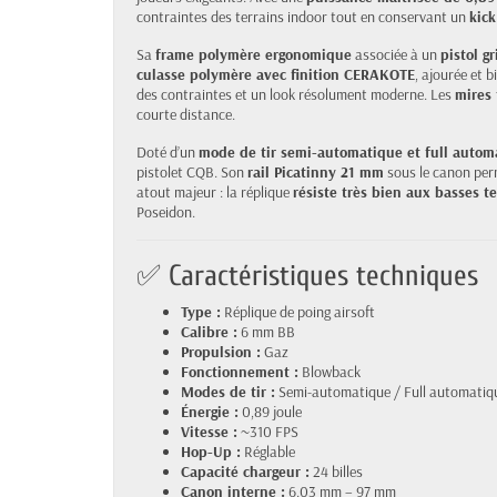
contraintes des terrains indoor tout en conservant un
kick
Sa
frame polymère ergonomique
associée à un
pistol g
culasse polymère avec finition CERAKOTE
, ajourée et b
des contraintes et un look résolument moderne. Les
mires 
courte distance.
Doté d’un
mode de tir semi-automatique et full autom
pistolet CQB. Son
rail Picatinny 21 mm
sous le canon perm
atout majeur : la réplique
résiste très bien aux basses 
Poseidon.
✅ Caractéristiques techniques
Type :
Réplique de poing airsoft
Calibre :
6 mm BB
Propulsion :
Gaz
Fonctionnement :
Blowback
Modes de tir :
Semi-automatique / Full automatiq
Énergie :
0,89 joule
Vitesse :
~310 FPS
Hop-Up :
Réglable
Capacité chargeur :
24 billes
Canon interne :
6.03 mm – 97 mm