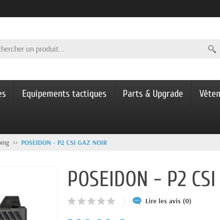
es
Equipements tactiques
Parts & Upgrade
Vête
oing
POSEIDON - P2 CSI GAZ NOIR
POSEIDON - P2 CSI
Lire les avis (0)