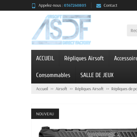
Appelez-nous :
0367260805
Contact
ACCUEIL
Répliques Airsoft
Accessoir
Consommables
SALLE DE JEUX
Accueil
Airsoft
Répliques Airsoft
Répliques de p
NOUVEAU