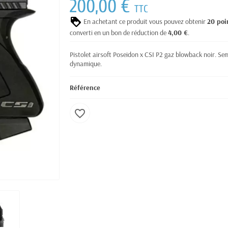
200,00 €
TTC
En achetant ce produit vous pouvez obtenir
20
poi
converti en un bon de réduction de
4,00 €
.
Pistolet airsoft Poseidon x CSI P2 gaz blowback noir. Semi
dynamique.
Référence
favorite_border