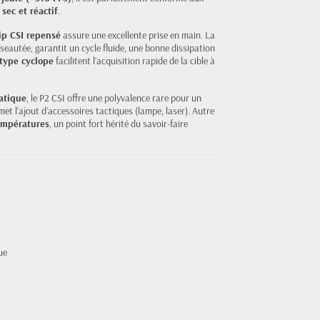
 sec et réactif
.
rip CSI repensé
assure une excellente prise en main. La
iseautée, garantit un cycle fluide, une bonne dissipation
type cyclope
facilitent l’acquisition rapide de la cible à
atique
, le P2 CSI offre une polyvalence rare pour un
et l’ajout d’accessoires tactiques (lampe, laser). Autre
températures
, un point fort hérité du savoir-faire
ue