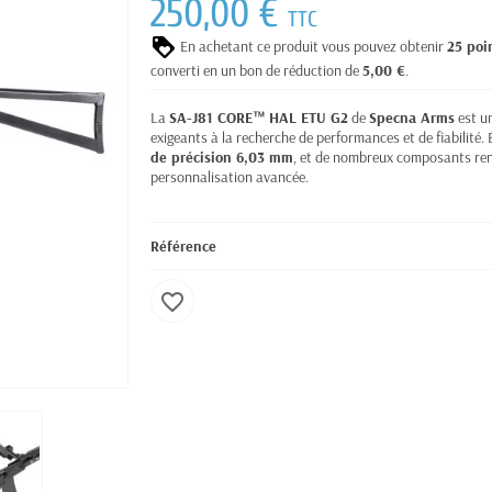
250,00 €
TTC
En achetant ce produit vous pouvez obtenir
25
poi
converti en un bon de réduction de
5,00 €
.
La
SA-J81 CORE™ HAL ETU G2
de
Specna Arms
est un
exigeants à la recherche de performances et de fiabilité.
de précision 6,03 mm
, et de nombreux composants renf
personnalisation avancée.
Référence
favorite_border