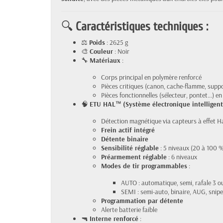
🔍
Caractéristiques techniques :
⚖️
Poids
: 2625 g
🎨
Couleur
: Noir
🔧
Matériaux
:
Corps principal en polymère renforcé
Pièces critiques (canon, cache-flamme, suppor
Pièces fonctionnelles (sélecteur, pontet…) en
🧠
ETU HAL™ (Système électronique intelligent
Détection magnétique via capteurs à effet Ha
Frein actif intégré
Détente binaire
Sensibilité réglable
: 5 niveaux (20 à 100 
Préarmement réglable
: 6 niveaux
Modes de tir programmables
:
AUTO : automatique, semi, rafale 3 o
SEMI : semi-auto, binaire, AUG, snipe
Programmation par détente
Alerte batterie faible
🔫
Interne renforcé
: