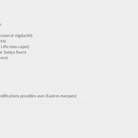
e
cision et régularité)
 HAL
 LiPo sous capot)
r Tamiya fourni
ance)
odifications possibles avec d'autres marques)