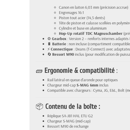
Canon en laiton 6,03 mm (précision accrue)
Engrenages 16:1
Piston tout acier (14,5 dents)
Tête de piston et culasse scellées en polymèr
Cylindre et buse en aluminium
Hop-Up rotatif TDC Magnuschamber
(pré
⚙️
Gearbox
: Version 2 – renforts internes adaptés
🔋
Batterie
: non incluse (compartiment compatible
⚡
Connectique
: Deans (T-Connect) avec adaptateu
🔄
Ressort M90
inclus (pour modification de puiss
🧱
Ergonomie & compatibilité
:
Rail latéral en queue d’aronde pour optiques
Chargeur mid-cap
S-MAG 6mm
inclus
Compatible avec chargeurs : Cyma, JG, E&L, Bolt (m
📦
Contenu de la boîte :
Réplique SA-J81 HAL ETU G2
Chargeur S-MAG (mid-cap)
Ressort M90 de rechange