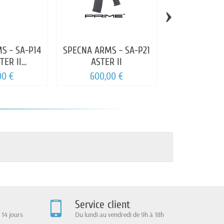
›
S - SA-P14
SPECNA ARMS - SA-P21
SPECNA A
TER II
ASTER II
REPLIQUE SA
S NOIRE
00 €
600,00 €
400,00
Service client
 14 jours
Du lundi au vendredi de 9h à 18h