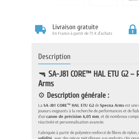
Livraison gratuite
En France à partir de 75 € d'achats
Description
🔫
SA-J81 CORE™ HAL ETU G2 – 
Arms
⚙️
Description générale :
La
SA-J81 CORE™ HAL ETU G2
de
Specna Arms
est une 
joueurs exigeants à la recherche de performances et de fiab
d’un
canon de précision 6,03 mm
, et de nombreux compo
réactivité et personnalisation avancée.
Fabriquée à partir de polymère renforcé de fibres de nylon,
solidité
, avec des pièces métalliques aux endroits clés pour