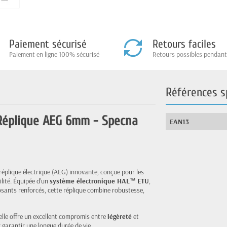
Paiement sécurisé
Retours faciles
Paiement en ligne 100% sécurisé
Retours possibles pendant
Références s
Réplique AEG 6mm - Specna
EAN13
réplique électrique (AEG) innovante, conçue pour les
ilité. Équipée d’un
système électronique HAL™ ETU
,
sants renforcés, cette réplique combine robustesse,
 elle offre un excellent compromis entre
légèreté
et
 garantir une longue durée de vie.