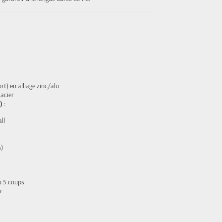
t) en alliage zinc/alu
 acier
)
:
ll
%)
u 5 coups
r