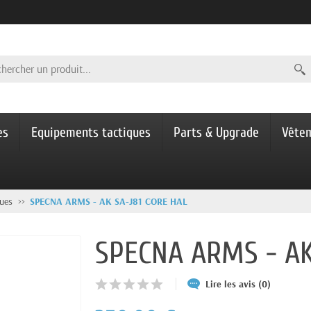
es
Equipements tactiques
Parts & Upgrade
Vête
ues
SPECNA ARMS - AK SA-J81 CORE HAL
SPECNA ARMS - AK
Lire les avis (0)