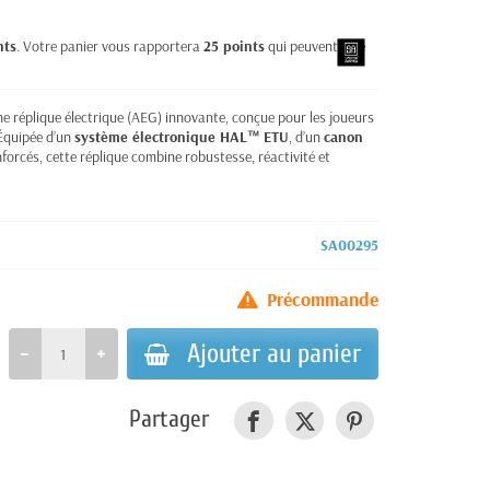
nts
. Votre panier vous rapportera
25
points
qui peuvent être
e réplique électrique (AEG) innovante, conçue pour les joueurs
 Équipée d’un
système électronique HAL™ ETU
, d’un
canon
orcés, cette réplique combine robustesse, réactivité et
SA00295
Précommande
Ajouter au panier
Partager